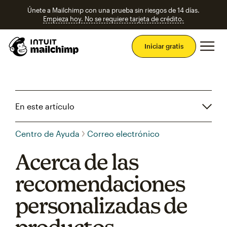
Únete a Mailchimp con una prueba sin riesgos de 14 días.
Empieza hoy. No se requiere tarjeta de crédito.
Men
Iniciar gratis
En este artículo
Centro de Ayuda
Correo electrónico
Acerca de las
recomendaciones
personalizadas de