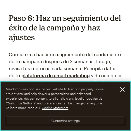
Paso 8: Haz un seguimiento del
éxito de la campaña y haz
ajustes
Comienza a hacer un seguimiento del rendimiento
de tu campaña después de 2 semanas. Luego,
revisa tus métricas cada semana. Recopila datos
de tu
plataforma de email marketing
y de cualquier
otra herramienta de análisis que uses. Regístralo
en una hoja de cálculo para poder seguir las
Mailchimp uses cookies for our website to function properly; some
are optional and help deliver a personalized and enhanced
tendencias con el tiempo.
experience. You can consent to all or allow any level of cookies via
“Customize Settings” and preferences can be changed at anytime.
To learn more, read our
Cookie Statement
Primero, verifica tus tasas de
entrega de correo
e
lectrónico
. Si los correos electrónicos no llegan a
Customize settings
las bandejas de entrada, el resto no importa.