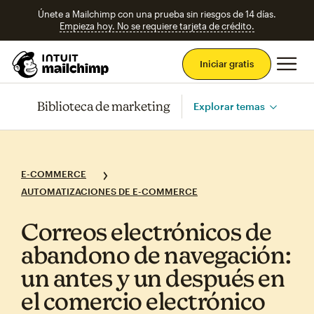
Únete a Mailchimp con una prueba sin riesgos de 14 días.
Empieza hoy. No se requiere tarjeta de crédito.
Men
Iniciar gratis
Biblioteca de marketing
Explorar temas
E-COMMERCE
AUTOMATIZACIONES DE E-COMMERCE
Correos electrónicos de
abandono de navegación:
un antes y un después en
el comercio electrónico