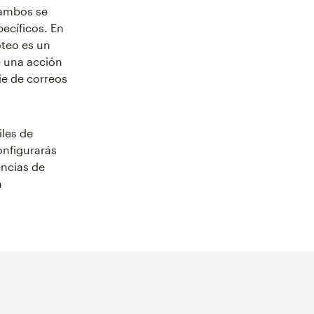
 ambos se
pecíficos. En
oteo es un
e una acción
ie de correos
iles de
onfigurarás
encias de
n