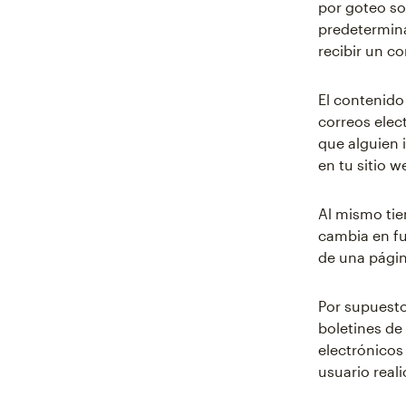
por goteo so
predetermina
recibir un c
El contenido
correos elec
que alguien 
en tu sitio w
Al mismo tie
cambia en fu
de una página
Por supuesto
boletines de
electrónico
usuario reali