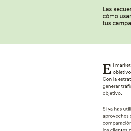
Las secue
cómo usar
tus campa
E
l market
objetivo
Con la estra
generar tráf
objetivo.
Si ya has uti
aproveches s
comparación 
los clientes 