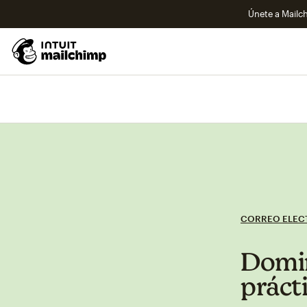
Únete a Mailch
CORREO ELEC
Domin
práct