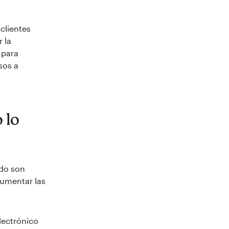
clientes
 la
 para
sos a
 lo
udo son
aumentar las
lectrónico