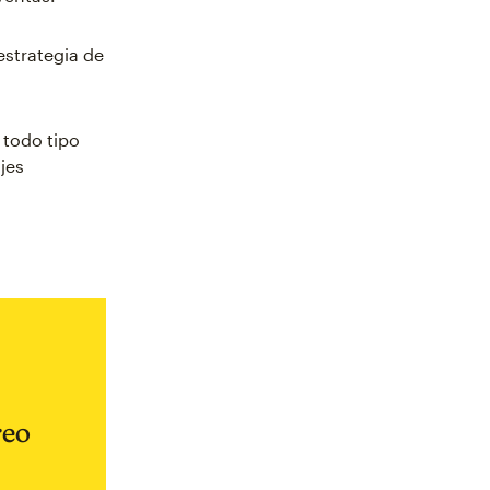
estrategia de
 todo tipo
jes
reo