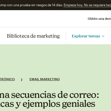
imp con una prueba sin riesgos de 14 días.
Empieza hoy. No se requiere tarj
Obtén una de
Biblioteca de marketing
Explorar temas
TRÓNICO
EMAIL MARKETING
a secuencias de correo:
icas y ejemplos geniales