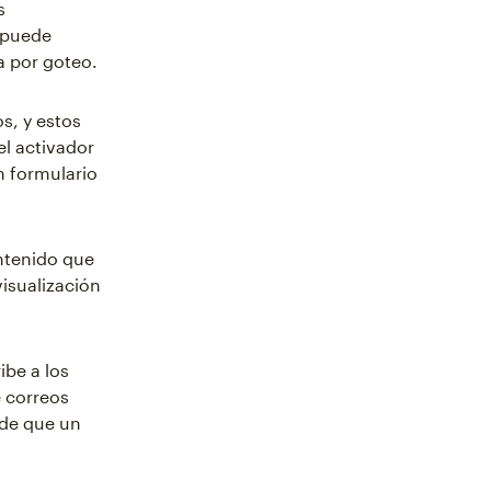
s
, puede
a por goteo.
s, y estos
el activador
n formulario
ntenido que
visualización
ibe a los
e correos
 de que un