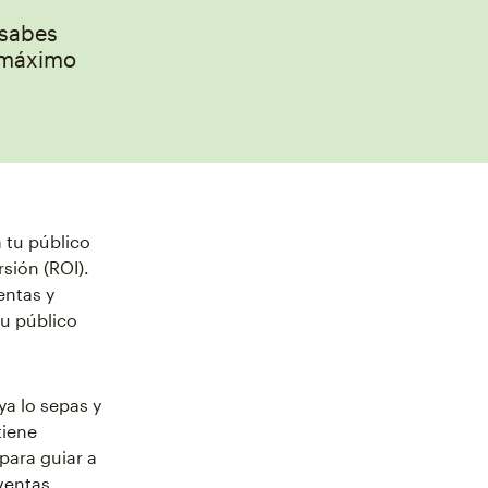
 sabes
l máximo
 tu público
sión (ROI).
entas y
tu público
ya lo sepas y
tiene
para guiar a
 ventas.