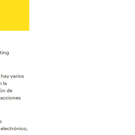
ting
 hay varios
n la
ión de
 acciones
s
 electrónico,