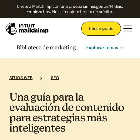
Únete a Mailchimp con una prueba sin riesgos de 14 días.
Empieza hoy. No se requiere tarjeta de crédito.
Men
Iniciar gratis
Biblioteca de marketing
Explorar temas
SITIOS WEB
SEO
Una guía para la
evaluación de contenido
para estrategias más
inteligentes