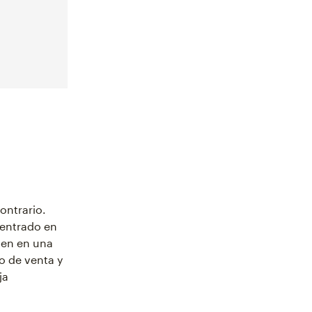
ontrario.
centrado en
rten en una
o de venta y
ja