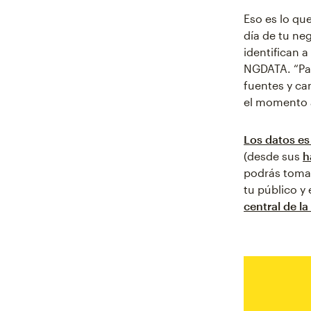
Eso es lo que
día de tu ne
identifican a
NGDATA. “Par
fuentes y can
el momento 
Los datos e
(desde sus
h
podrás tomar
tu público y
central de l