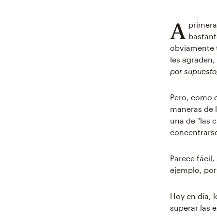
A
primera
bastante
obviamente t
les agraden,
por supuesto
Pero, como c
maneras de l
una de "las 
concentrarse
Parece fácil
ejemplo, por 
Hoy en día, 
superar las 