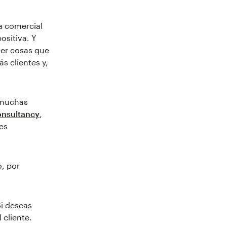
ia comercial
ositiva. Y
der cosas que
s clientes y,
y muchas
nsultancy
,
 es
, por
Si deseas
 cliente.