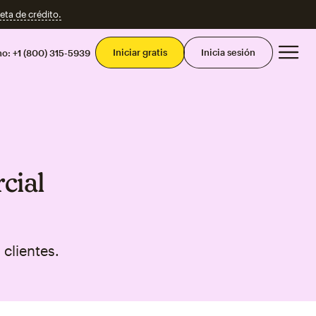
eta de crédito.
Men
Iniciar gratis
Inicia sesión
mo:
+1 (800) 315-5939
cial
clientes.