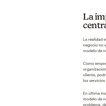
La im
centra
La realidad e
negocio no v
modelo de ne
Como empresa
organización
cliente, pod
los servicio
En última ins
modelo de neg
problema, de