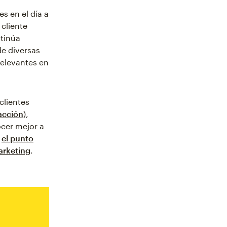
es en el día a
cliente
ntinúa
de diversas
relevantes en
clientes
racción
),
ocer mejor a
s
el punto
arketing
.