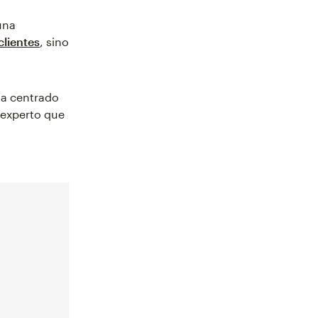
una
clientes
, sino
sa centrado
 experto que