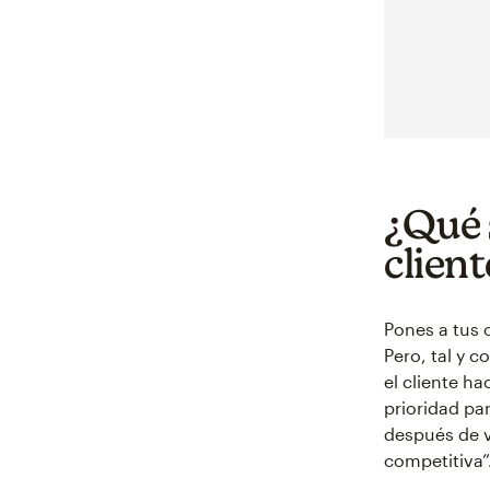
¿Qué s
client
Pones a tus 
Pero, tal y 
el cliente h
prioridad pa
después de v
competitiva”