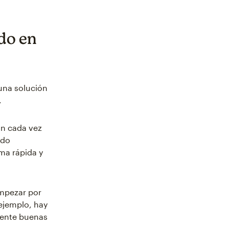
ado en
 una solución
.
on cada vez
ido
ma rápida y
empezar por
ejemplo, hay
mente buenas