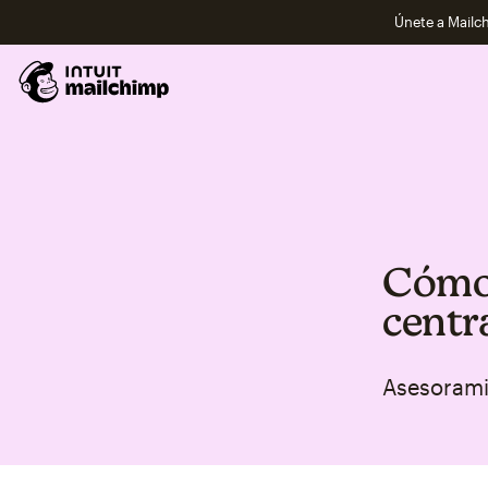
Únete a Mailch
Cómo 
centra
Asesoramie