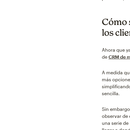
Cómo s
los cli
Ahora que ya
de
CRM de m
A medida qu
más opciones
simplificand
sencilla.
Sin embargo,
observar de 
una serie d
llegar a don