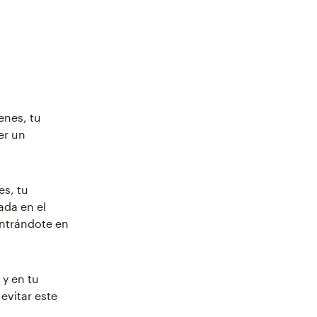
enes, tu
er un
es, tu
ada en el
entrándote en
 y en tu
evitar este