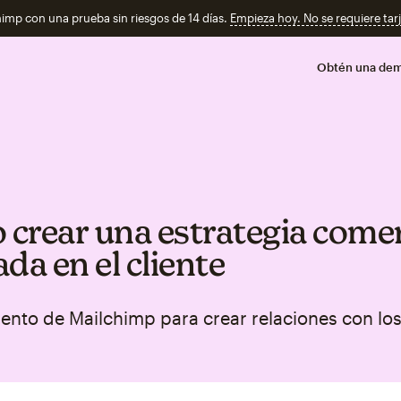
imp con una prueba sin riesgos de 14 días.
Empieza hoy. No se requiere tarj
Obtén una de
crear una estrategia comer
da en el cliente
nto de Mailchimp para crear relaciones con los 