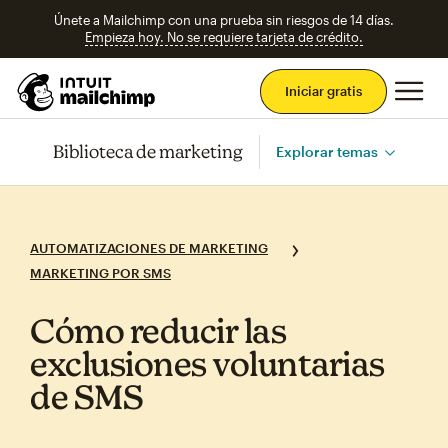
Únete a Mailchimp con una prueba sin riesgos de 14 días.
Empieza hoy. No se requiere tarjeta de crédito.
Men
Iniciar gratis
Biblioteca de marketing
Explorar temas
AUTOMATIZACIONES DE MARKETING
MARKETING POR SMS
Cómo reducir las
exclusiones voluntarias
de SMS