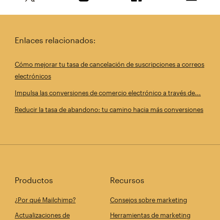
Comparte este artículo en Twitter
Comparte este artículo en Linkedin
Comparte este artícul
Envía es
Enlaces relacionados:
Cómo mejorar tu tasa de cancelación de suscripciones a correos
electrónicos
Impulsa las conversiones de comercio electrónico a través de...
Reducir la tasa de abandono: tu camino hacia más conversiones
Productos
Recursos
¿Por qué Mailchimp?
Consejos sobre marketing
Actualizaciones de
Herramientas de marketing