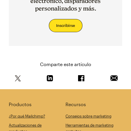
electrónico, disparadores
personalizados y más.
Inscribirse
Comparte este artículo
Comparte este artículo en Twitter
Comparte este artículo en Linkedin
Comparte este artícul
Envía es
Productos
Recursos
¿Por qué Mailchimp?
Consejos sobre marketing
Actualizaciones de
Herramientas de marketing