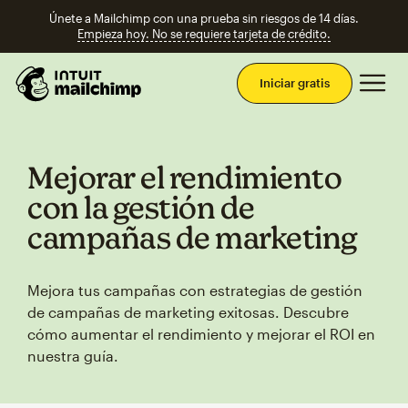
Únete a Mailchimp con una prueba sin riesgos de 14 días.
Empieza hoy. No se requiere tarjeta de crédito.
Men
Iniciar gratis
Mejorar el rendimiento
con la gestión de
campañas de marketing
Mejora tus campañas con estrategias de gestión
de campañas de marketing exitosas. Descubre
cómo aumentar el rendimiento y mejorar el ROI en
nuestra guía.