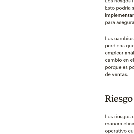
Los riesgos 
Esto podría 
implementar
para asegura
Los cambios 
pérdidas que
emplear
anál
cambio en e
porque es po
de ventas.
Riesgo
Los riesgos 
manera efici
operativo c