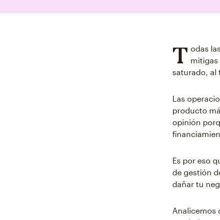
T
odas la
mitigas
saturado, al
Las operacio
producto más
opinión porq
financiamien
Es por eso q
de gestión d
dañar tu neg
Analicemos c