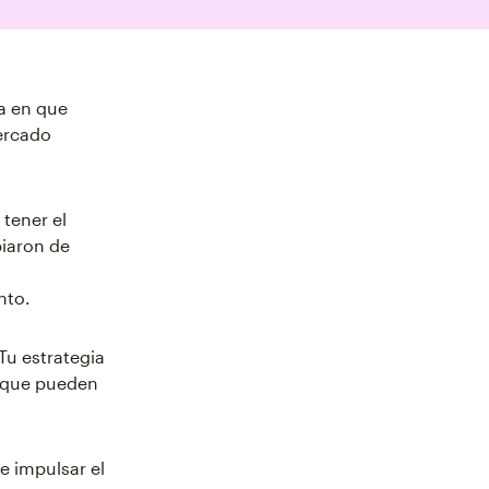
a en que
ercado
tener el
biaron de
nto.
Tu estrategia
s que pueden
e impulsar el