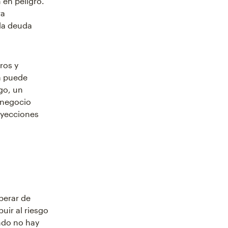
 en peligro.
ra
 la deuda
ros y
a puede
go, un
 negocio
oyecciones
perar de
uir al riesgo
ndo no hay