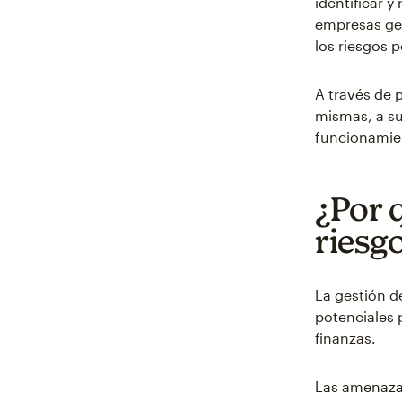
identificar 
empresas ges
los riesgos 
A través de 
mismas, a su
funcionamie
¿Por 
riesg
La gestión de
potenciales 
finanzas.
Las amenaza