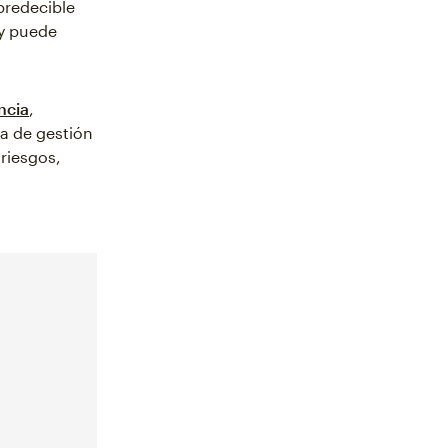
predecible
 y puede
ncia
,
ia de gestión
riesgos,