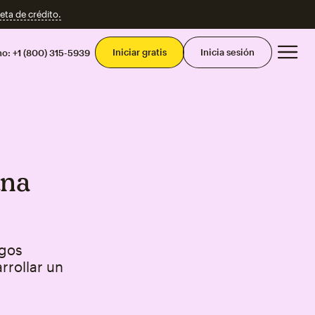
eta de crédito.
Men
Iniciar gratis
Inicia sesión
mo:
+1 (800) 315-5939
una
sgos
rrollar un