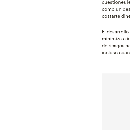
cuestiones l
como un desa
costarte dine
El desarrollo
minimiza e i
de riesgos a
incluso cua