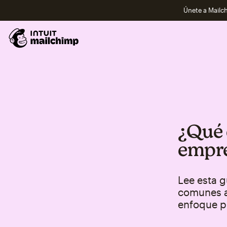
Únete a Mailch
¿Qué 
empr
Lee esta g
comunes a
enfoque pr