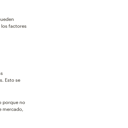
 pueden
los factores
ás
s. Esto se
go porque no
de mercado,