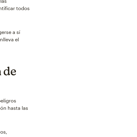
las
tificar todos
erse a sí
nlleva el
n de
peligros
ón hasta las
os,