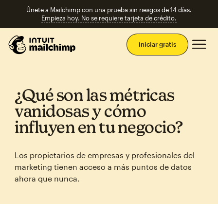
Únete a Mailchimp con una prueba sin riesgos de 14 días.
Empieza hoy. No se requiere tarjeta de crédito.
Men
Iniciar gratis
¿Qué son las métricas
vanidosas y cómo
influyen en tu negocio?
Los propietarios de empresas y profesionales del
marketing tienen acceso a más puntos de datos
ahora que nunca.