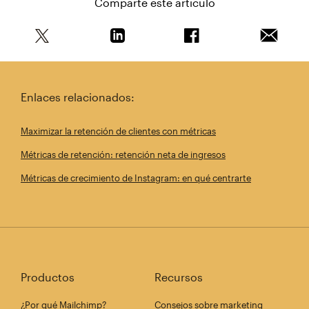
Comparte este artículo
Comparte este artículo en Twitter
Comparte este artículo en Linkedin
Comparte este artícul
Envía es
Enlaces relacionados:
Maximizar la retención de clientes con métricas
Métricas de retención: retención neta de ingresos
Métricas de crecimiento de Instagram: en qué centrarte
Productos
Recursos
¿Por qué Mailchimp?
Consejos sobre marketing