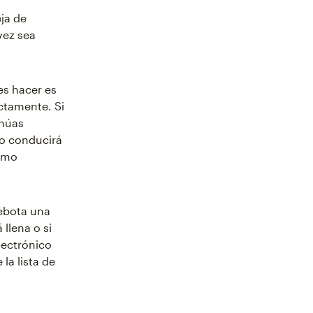
ja de
vez sea
es hacer es
ectamente. Si
inúas
to conducirá
como
rebota una
llena o si
lectrónico
la lista de