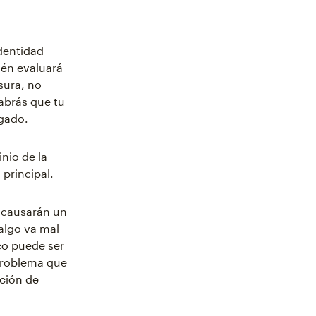
dentidad
ién evaluará
sura, no
sabrás que tu
egado.
nio de la
 principal.
e causarán un
algo va mal
ico puede ser
 problema que
cción de