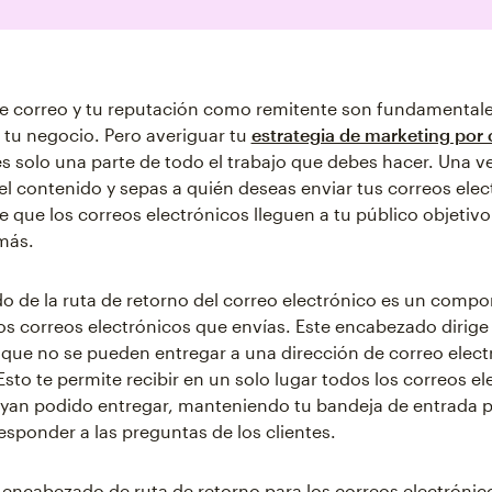
 de correo y tu reputación como remitente son fundamentale
e tu negocio. Pero averiguar tu
estrategia de marketing por 
s solo una parte de todo el trabajo que debes hacer. Una v
el contenido y sepas a quién deseas enviar tus correos elec
e que los correos electrónicos lleguen a tu público objetivo
más.
o de la ruta de retorno del correo electrónico es un comp
los correos electrónicos que envías. Este encabezado dirige
 que no se pueden entregar a una dirección de correo elect
Esto te permite recibir en un solo lugar todos los correos e
yan podido entregar, manteniendo tu bandeja de entrada p
responder a las preguntas de los clientes.
un encabezado de ruta de retorno para los correos electrónic