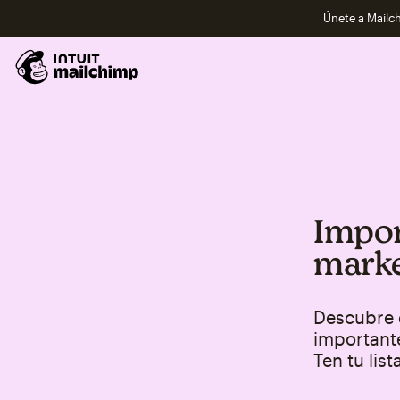
Únete a Mailch
Impor
marke
Descubre q
importante
Ten tu list