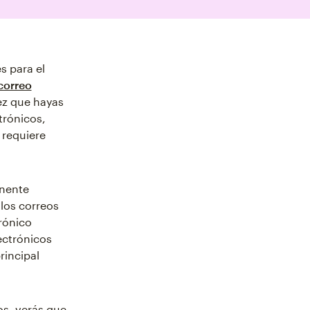
s para el
correo
ez que hayas
trónicos,
 requiere
onente
 los correos
rónico
lectrónicos
rincipal
os, verás que