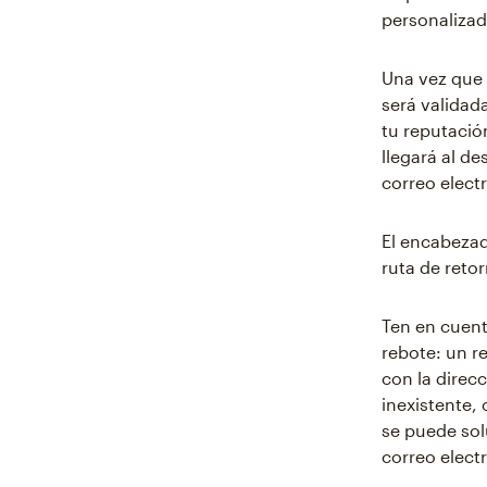
personalizad
Una vez que 
será validad
tu reputació
llegará al de
correo elect
El encabezad
ruta de reto
Ten en cuent
rebote: un r
con la direc
inexistente,
se puede sol
correo elect