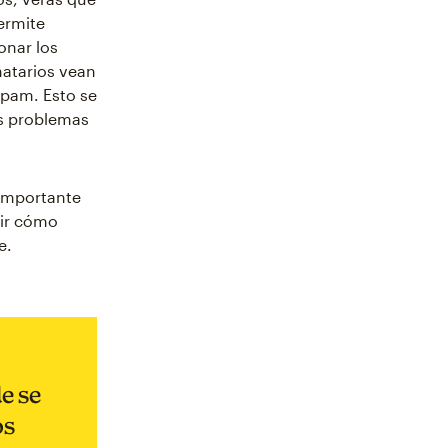
ermite
onar los
natarios vean
spam. Esto se
os problemas
 importante
rir cómo
e.
e se
os