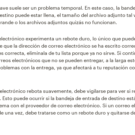
ave suele ser un problema temporal. En este caso, la bande
estino puede estar llena, el tamaño del archivo adjunto tal 
ande o los archivos adjuntos quizás no funcionan.
 electrónico experimenta un rebote duro, lo único que pued
e que la dirección de correo electrónico se ha escrito corr
es correcta, elimínala de tu lista porque ya no sirve. Si cont
reos electrónicos que no se pueden entregar, a la larga es
oblemas con la entrega, ya que afectará a tu reputación 
 electrónico rebota suavemente, debe vigilarse para ver si 
Esto puede ocurrir si la bandeja de entrada de destino está 
ema con el proveedor de correo electrónico. Si un correo e
e una vez, debe tratarse como un rebote duro y quitarse de 