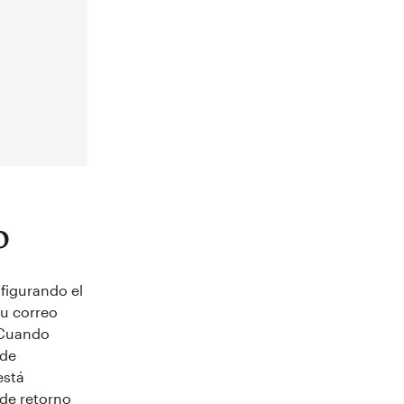
o
figurando el
tu correo
 Cuando
 de
está
 de retorno