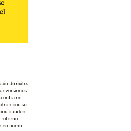
se
el
cio de éxito.
conversiones
e entra en
ectrónicos se
nicos pueden
e retorno
ónico cómo