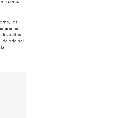
ciona como
orno, los
minarán en
s devueltos
ida original
 la