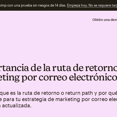
imp con una prueba sin riesgos de 14 días.
Empieza hoy. No se requiere tarj
Obtén una de
tancia de la ruta de retorn
ting por correo electrónic
ue es la ruta de retorno o return path y por qu
 para tu estrategia de marketing por correo ele
a actualizada.