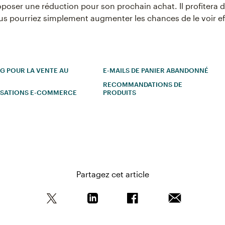
poser une réduction pour son prochain achat. Il profitera 
vous pourriez simplement augmenter les chances de le voir e
G POUR LA VENTE AU
E-MAILS DE PANIER ABANDONNÉ
RECOMMANDATIONS DE
SATIONS E-COMMERCE
PRODUITS
Partagez cet article
Partagez cet article sur Twitter
Partagez cet article sur Linkedin
Partagez cet article sur
Envoyer cet ar