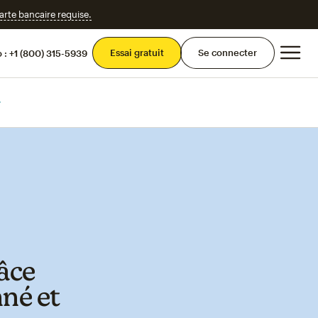
te bancaire requise.
Men
Essai gratuit
Se connecter
 :
+1 (800) 315-5939
râce
né et