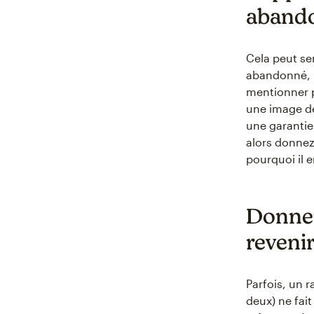
aband
Cela peut se
abandonné, n
mentionner pr
une image de
une garantie 
alors donnez-
pourquoi il e
Donner
reveni
Parfois, un r
deux) ne fait