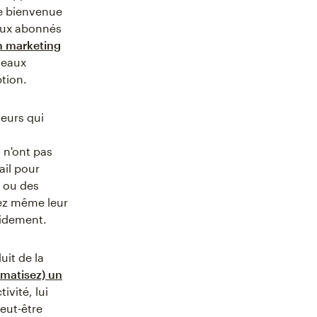
de bienvenue
aux abonnés
n marketing
veaux
ption.
teurs qui
i n'ont pas
ail pour
 ou des
iez même leur
pidement.
uit de la
matisez) un
ivité, lui
eut-être