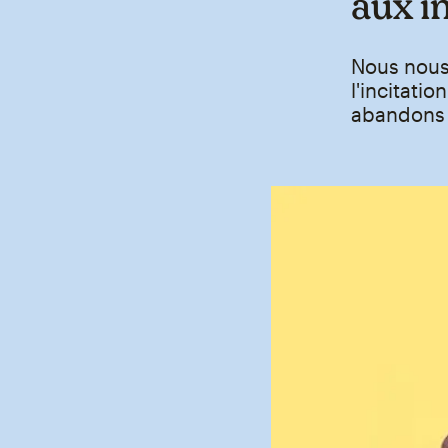
aux i
Nous nous 
l'incitati
abandons a