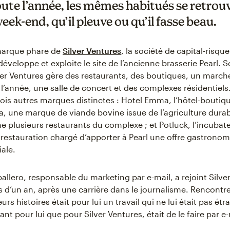
oute l’année, les mêmes habitués se retrou
ek-end, qu’il pleuve ou qu’il fasse beau.
 marque phare de
Silver Ventures
, la société de capital-risqu
éveloppe et exploite le site de l’ancienne brasserie Pearl. 
lver Ventures gère des restaurants, des boutiques, un march
l’année, une salle de concert et des complexes résidentiels.
ois autres marques distinctes : Hotel Emma, l’hôtel-boutique
ia, une marque de viande bovine issue de l’agriculture durab
e plusieurs restaurants du complexe ; et Potluck, l’incubat
restauration chargé d’apporter à Pearl une offre gastrono
ale.
llero, responsable du marketing par e-mail, a rejoint Silver
s d’un an, après une carrière dans le journalisme. Rencontr
eurs histoires était pour lui un travail qui ne lui était pas étr
nt pour lui que pour Silver Ventures, était de le faire par e-