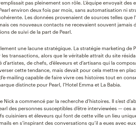
 remplissait pas pleinement son rôle. L’équipe envoyait des 
earl environ deux fois par mois, sans automatisation ni str
ohérente. Les données provenaient de sources telles que l
 mais ces nouveaux contacts ne recevaient souvent jamais 
ns de suivi de la part de Pearl.
galement une lacune stratégique. La stratégie marketing de Pe
 les transactions, alors que le véritable attrait du site résida
’artistes, de chefs, d’éleveurs et d’artisans qui la composa
nverser cette tendance, mais devait pour cela mettre en pla
e-mailing capable de faire vivre ces histoires tout en con
marque distincte pour Pearl, l’Hotel Emma et La Babia.
e Nick a commencé par la recherche d’histoires. Il s’est d’a
earl des personnes susceptibles d’être interviewées — ces ar
fs cuisiniers et éleveurs qui font de cette ville un lieu uniqu
mails en s’inspirant des conversations qu’il a eues avec eux