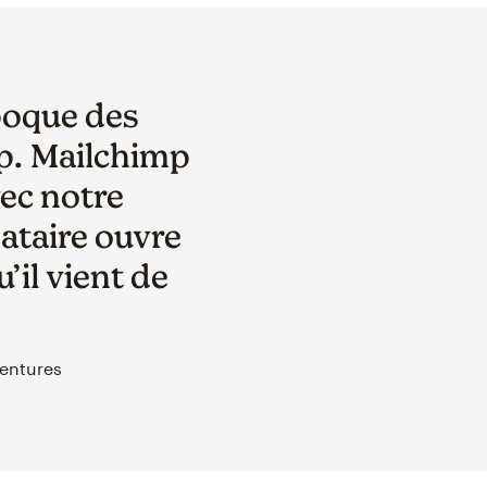
époque des
p. Mailchimp
vec notre
ataire ouvre
’il vient de
Ventures