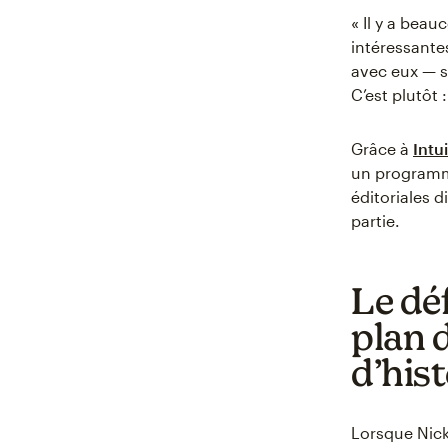
« Il y a bea
intéressante
avec eux — sa
C’est plutôt 
Grâce à
Intu
un programme 
éditoriales 
partie.
Le déf
plan 
d’hist
Lorsque Nick 