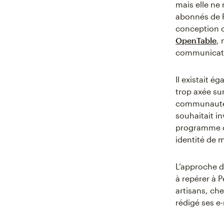
mais elle ne
abonnés de P
conception c
OpenTable
,
communicatio
Il existait é
trop axée sur
communauté d
souhaitait i
programme d’
identité de 
L’approche d
à repérer à P
artisans, che
rédigé ses e-