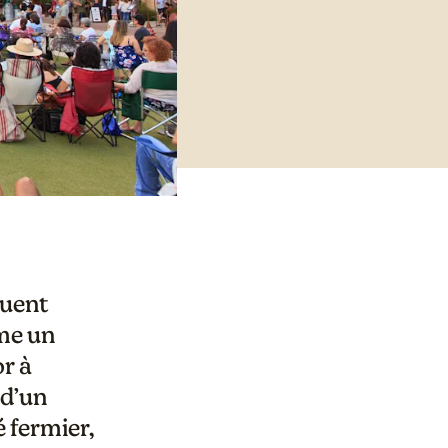
tuent
rme un
or à
 d’un
é fermier,