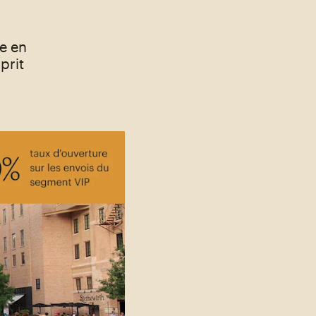
e en
prit