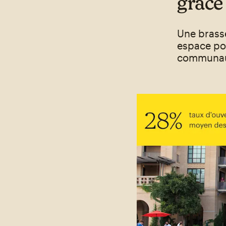
grâce 
Une brasse
espace pol
communau