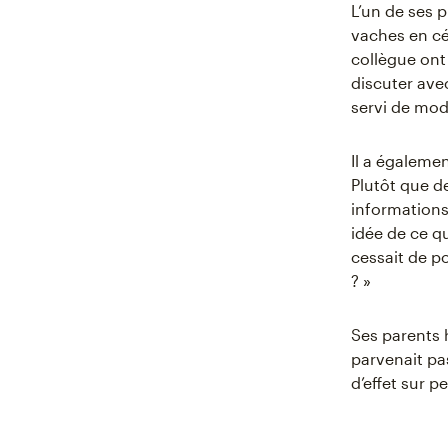
L’un de ses 
vaches en cé
collègue ont 
discuter ave
servi de mod
Il a égaleme
Plutôt que d
informations
idée de ce qu
cessait de po
? »
Ses parents 
parvenait pas
d’effet sur p