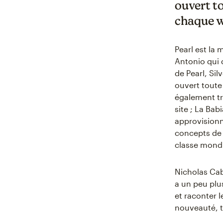
ouvert t
chaque we
Pearl est la
Antonio qui d
de Pearl, Si
ouvert toute 
également tr
site ; La Bab
approvisionn
concepts de 
classe mondi
Nicholas Caba
a un peu plu
et raconter l
nouveauté, ta