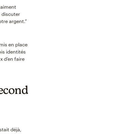
vraiment
 discuter
otre argent.”
 mis en place
is identités
 d’en faire
 second
tait déjà,