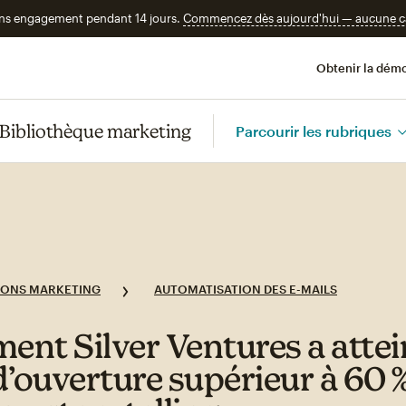
ans engagement pendant 14 jours.
Commencez dès aujourd'hui — aucune car
Obtenir la démo
Bibliothèque marketing
Parcourir les rubriques
IONS MARKETING
AUTOMATISATION DES E-MAILS
nt Silver Ventures a attei
d’ouverture supérieur à 60 