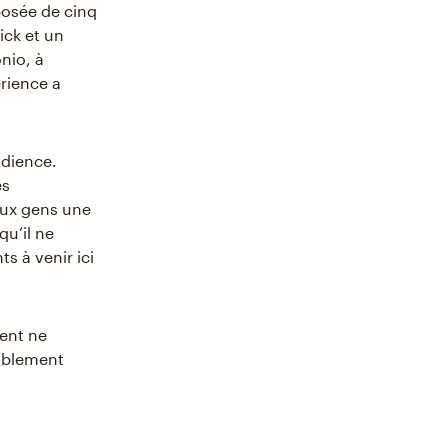
posée de cinq
ick et un
nio, à
érience a
udience.
es
 aux gens une
qu’il ne
s à venir ici
ment ne
bablement