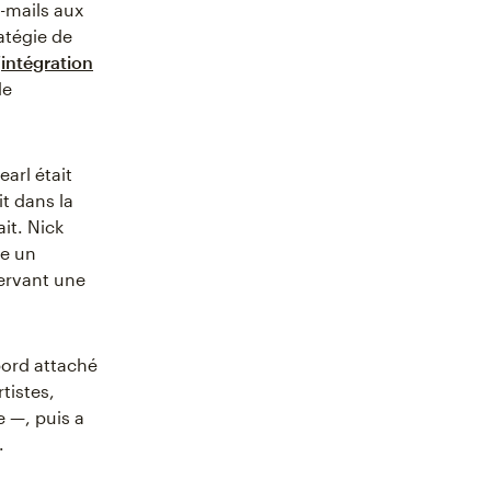
e-mails aux
atégie de
’
intégration
de
arl était
it dans la
it. Nick
ce un
servant une
bord attaché
tistes,
e —, puis a
.