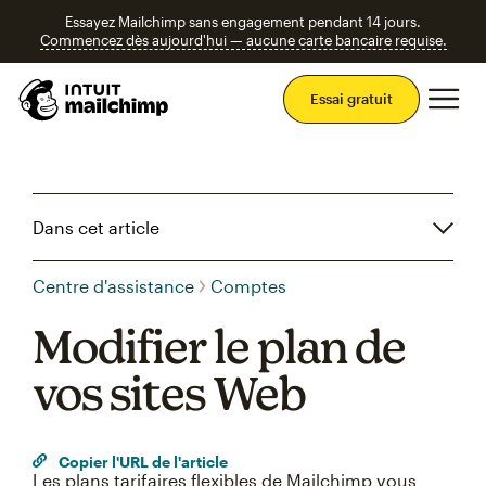
Essayez Mailchimp sans engagement pendant 14 jours.
Commencez dès aujourd'hui — aucune carte bancaire requise.
Men
Essai gratuit
Dans cet article
Centre d'assistance
Comptes
Modifier le plan de
vos sites Web
Copier l'URL de l'article
Les plans tarifaires flexibles de Mailchimp vous