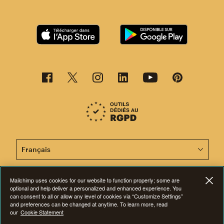
Cette page est désormais disponible en d'autres langu
Mailchimp uses cookies for our website to function properly; some are
©2001-2026 Tous droits réservés. Mailchimp® est une marque déposée de
optional and help deliver a personalized and enhanced experience. You
The Rocket Science Group. Apple et le logo Apple sont des marques de
can consent to all or allow any level of cookies via “Customize Settings”
commerce d'Apple Inc. Mac App Store est une marque d'Apple Inc.
and preferences can be changed at anytime. To learn more, read
Google Play et le logo Google Play sont des marques de Google Inc.
our
Cookie Statement
Confidentialité
|
Conditions
|
Dispositions juridiques
|
Préférences en