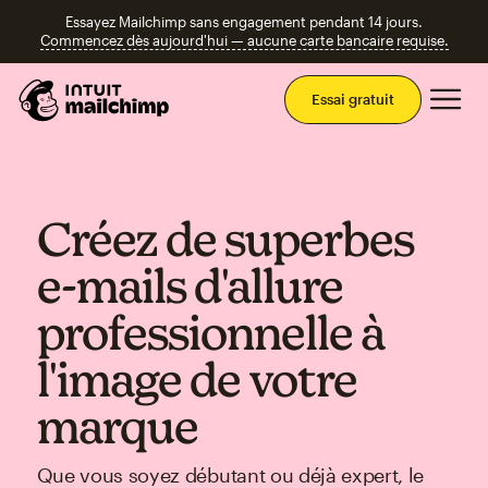
Essayez Mailchimp sans engagement pendant 14 jours.
Commencez dès aujourd'hui — aucune carte bancaire requise.
Men
Essai gratuit
Créez de superbes
e-mails d'allure
professionnelle à
l'image de votre
marque
Que vous soyez débutant ou déjà expert, le