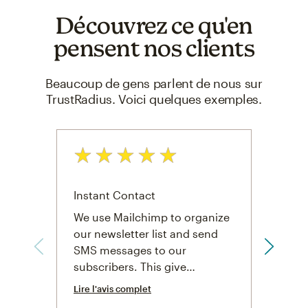
Découvrez ce qu'en
pensent nos clients
Beaucoup de gens parlent de nous sur
TrustRadius. Voici quelques exemples.
Note: 5 sur 5
Note:
Instant Contact
Essen
We use Mailchimp to organize
We us
our newsletter list and send
cusot
SMS messages to our
trigg
subscribers. This give…
resp
Lire l'avis complet
Lire l