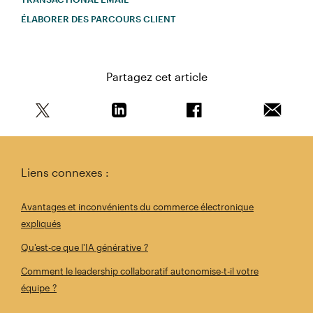
ÉLABORER DES PARCOURS CLIENT
Partagez cet article
Partagez cet article sur Twitter
Partagez cet article sur Linkedin
Partagez cet article s
Envoyer 
Liens connexes :
Avantages et inconvénients du commerce électronique
expliqués
Qu'est-ce que l'IA générative ?
Comment le leadership collaboratif autonomise-t-il votre
équipe ?