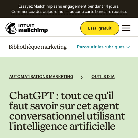
Essayez Mailchimp sans engagement pendant 14 jours.
Commencez dès aujourd'hui — aucune carte bancaire requise.
Men
Essai gratuit
Bibliothèque marketing
Parcourir les rubriques
AUTOMATISATIONS MARKETING
OUTILS D'IA
ChatGPT : tout ce qu'il
faut savoir sur cet agent
conversationnel utilisant
l'intelligence artificielle