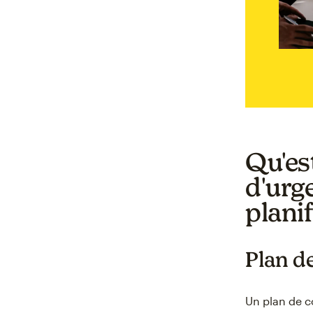
Qu'est
d'urg
planif
Plan d
Un plan de c