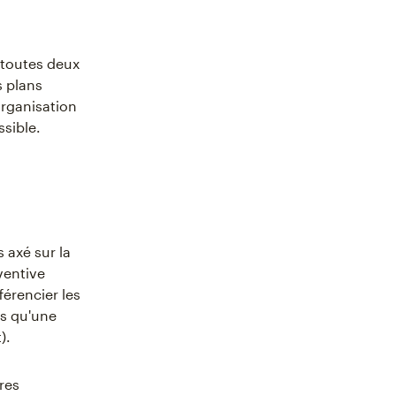
t toutes deux
s plans
organisation
ssible.
 axé sur la
ventive
férencier les
is qu'une
).
res