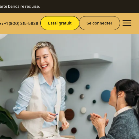
te bancaire requise.
Men
Essai gratuit
Se connecter
 :
+1 (800) 315-5939