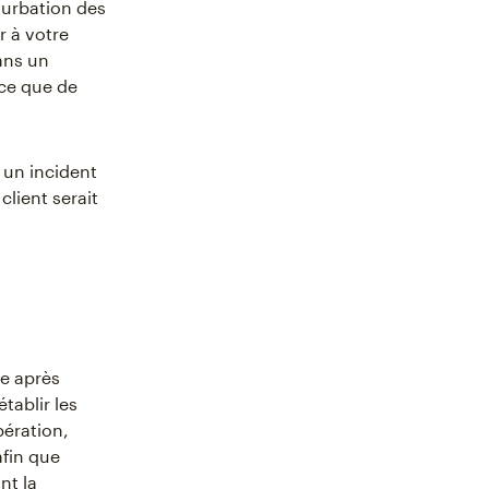
turbation des
r à votre
ans un
 ce que de
 un incident
client serait
se après
établir les
pération,
afin que
nt la