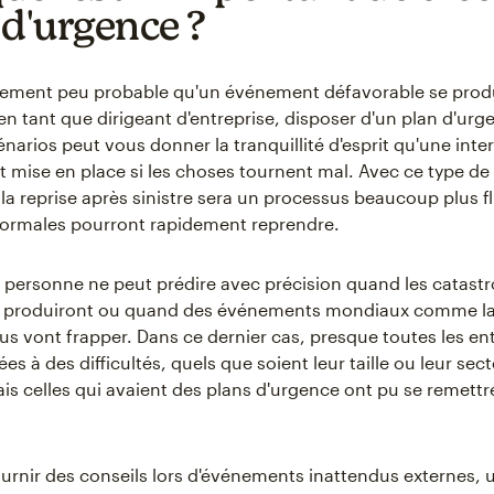
 d'urgence ?
alement peu probable qu'un événement défavorable se prod
n tant que dirigeant d'entreprise, disposer d'un plan d'urg
énarios peut vous donner la tranquillité d'esprit qu'une inte
t mise en place si les choses tournent mal. Avec ce type de
la reprise après sinistre sera un processus beaucoup plus fl
normales pourront rapidement reprendre.
 personne ne peut prédire avec précision quand les catast
se produiront ou quand des événements mondiaux comme l
us vont frapper. Dans ce dernier cas, presque toutes les en
es à des difficultés, quels que soient leur taille ou leur sec
ais celles qui avaient des plans d'urgence ont pu se remettr
ournir des conseils lors d'événements inattendus externes, 