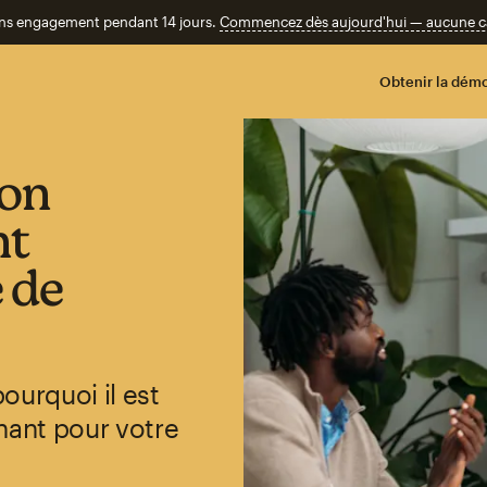
ans engagement pendant 14 jours.
Commencez dès aujourd'hui — aucune car
Obtenir la démo
ion
nt
é de
ourquoi il est
nant pour votre