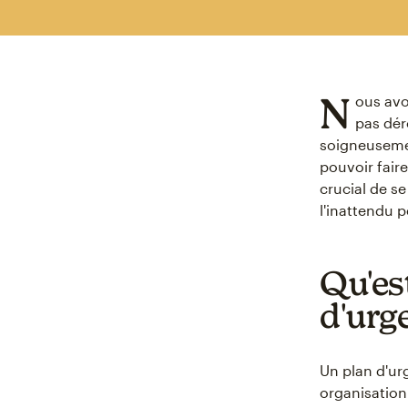
N
ous avo
pas dér
soigneusemen
pouvoir fair
crucial de s
l'inattendu 
Qu'est
d'urg
Un plan d'ur
organisation 