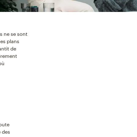
s ne se sont
es plans
antit de
ièrement
où
toute
é des