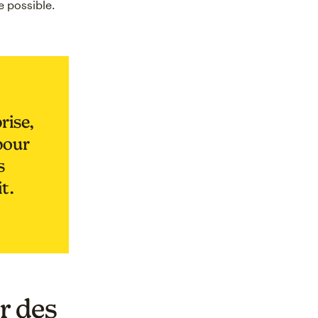
e possible.
rise,
pour
s
it.
r des