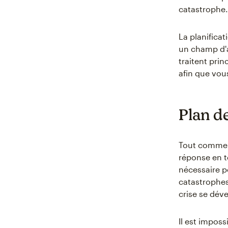
catastrophe.
La planificat
un champ d'a
traitent pri
afin que vou
Plan de
Tout comme la
réponse en te
nécessaire p
catastrophes
crise se dév
Il est impos