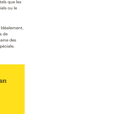
els que les
iels ou le
 Idéalement,
s de
daine des
péciale.
lan