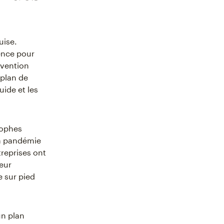
uise.
ence pour
rvention
 plan de
uide et les
rophes
a pandémie
treprises ont
teur
e sur pied
un plan