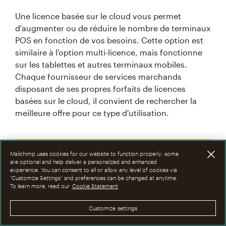
Une licence basée sur le cloud vous permet
d'augmenter ou de réduire le nombre de terminaux
POS en fonction de vos besoins. Cette option est
similaire à l'option multi-licence, mais fonctionne
sur les tablettes et autres terminaux mobiles.
Chaque fournisseur de services marchands
disposant de ses propres forfaits de licences
basées sur le cloud, il convient de rechercher la
meilleure offre pour ce type d'utilisation.
Mailchimp uses cookies for our website to function properly; some
are optional and help deliver a personalized and enhanced
experience. You can consent to all or allow any level of cookies via
“Customize Settings” and preferences can be changed at anytime.
To learn more, read our
Cookie Statement
Customize settings