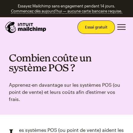
Essayez Mailchimp sans engagement pendant 14 jours.
Commencez dès aujourd'hui — aucune carte bancaire requise.
Men
Essai gratuit
Combien coûte un
système POS ?
Apprenez‑en davantage sur les systèmes POS (ou
point de vente) et leurs coûts afin d'estimer vos
frais.
es systèmes POS (ou point de vente) aident les