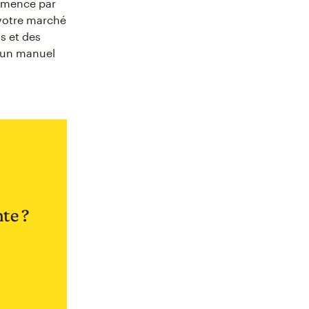
ommence par
 votre marché
fs et des
r un manuel
te ?