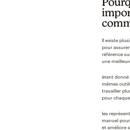
Pourq
impor
comme
Il existe pl
pour assurer
référence sur
une meilleur
étant donné 
mêmes outils
travailler p
pour chaque 
les représen
manuel pour 
et améliore 