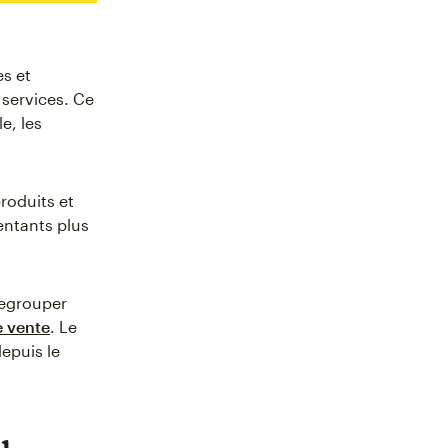
es et
 services. Ce
e, les
roduits et
entants plus
regrouper
e vente
. Le
epuis le