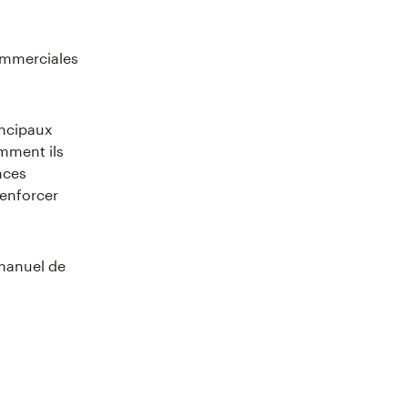
commerciales
incipaux
mment ils
nces
renforcer
manuel de