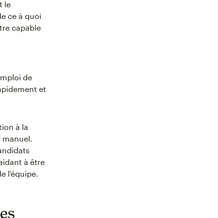
 le
e ce à quoi
être capable
emploi de
rapidement et
ion à la
e manuel.
andidats
aidant à être
e l'équipe.
es