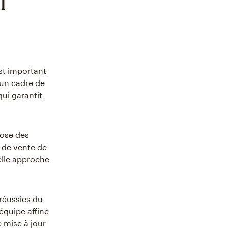
l
est important
 un cadre de
qui garantit
pose des
 de vente de
elle approche
réussies du
équipe affine
 mise à jour