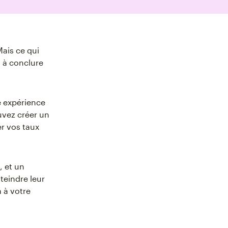
Mais ce qui
a à conclure
e expérience
uvez créer un
r vos taux
, et un
teindre leur
 à votre