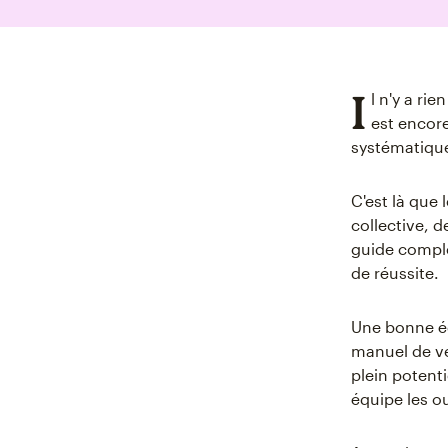
I
l n'y a ri
est encore
systématique
C'est là que
collective, 
guide comple
de réussite.
Une bonne éq
manuel de ve
plein potent
équipe les ou