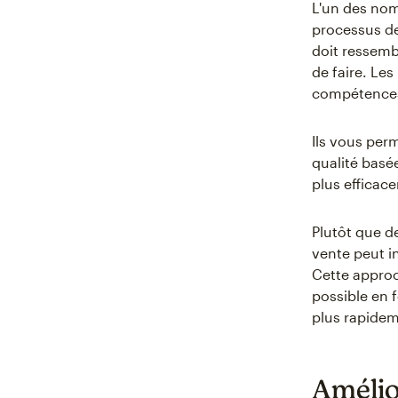
L'un des nom
processus de
doit ressemb
de faire. Les
compétences,
Ils vous per
qualité basé
plus effica
Plutôt que d
vente peut i
Cette approc
possible en f
plus rapideme
Amélio