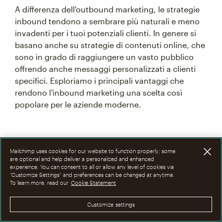
A differenza dell'outbound marketing, le strategie
inbound tendono a sembrare più naturali e meno
invadenti per i tuoi potenziali clienti. In genere si
basano anche su strategie di contenuti online, che
sono in grado di raggiungere un vasto pubblico
offrendo anche messaggi personalizzati a clienti
specifici. Esploriamo i principali vantaggi che
rendono l'inbound marketing una scelta così
popolare per le aziende moderne.
Non invasivo
Mailchimp uses cookies for our website to function properly; some
are optional and help deliver a personalized and enhanced
experience. You can consent to all or allow any level of cookies via
Uno dei principali vantaggi dell'inbound marketing
“Customize Settings” and preferences can be changed at anytime.
To learn more, read our
è che entra in modo più naturale nella vita dei tuoi
Cookie Statement
consumatori. Invece di interrompere la loro
Customize settings
giornata con una telefonata a freddo o di sbattergli
in faccia una pubblicità, l'inbound marketing non è