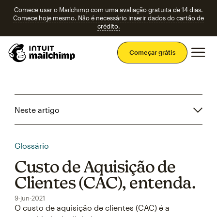
Comece usar o Mailchimp com uma avaliação gratuita de 14 dias.
Comece hoje mesmo. Não é necessário inserir dados do cartão de
crédito.
Men
Começar grátis
Neste artigo
Glossário
Custo de Aquisição de
Clientes (CAC), entenda.
9-jun-2021
O custo de aquisição de clientes (CAC) é a