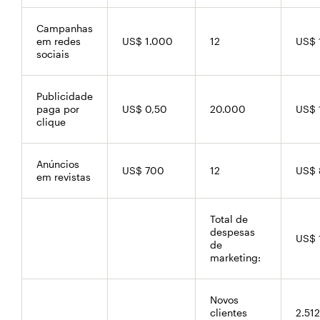
Campanhas
em redes
US$ 1.000
12
US$ 
sociais
Publicidade
paga por
US$ 0,50
20.000
US$ 
clique
Anúncios
US$ 700
12
US$ 
em revistas
Total de
despesas
US$ 
de
marketing:
Novos
clientes
2.512