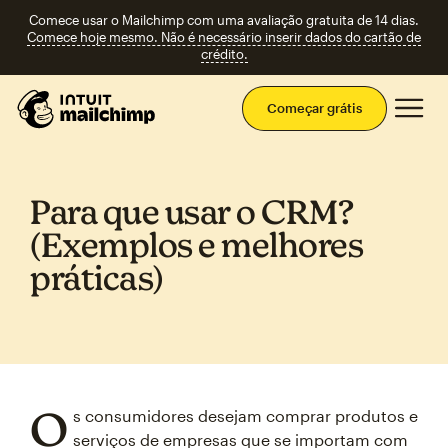
Comece usar o Mailchimp com uma avaliação gratuita de 14 dias.
Comece hoje mesmo. Não é necessário inserir dados do cartão de
crédito.
Men
Começar grátis
Para que usar o CRM?
(Exemplos e melhores
práticas)
O
s consumidores desejam comprar produtos e
serviços de empresas que se importam com