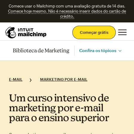
Comece usar o Mailchimp com uma avaliação gratuita de 14 dias.
Comece hoje mesmo. Não é necessário inserir dados do cartão de
crédito.
Men
Começar grátis
Biblioteca de Marketing
Confira os tópicos
E-MAIL
MARKETING POR E-MAIL
Um curso intensivo de
marketing por e‑mail
para o ensino superior