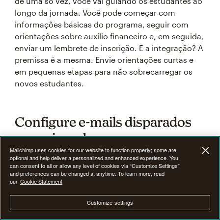
de uma só vez, você vai guiando os estudantes ao
longo da jornada. Você pode começar com
informações básicas do programa, seguir com
orientações sobre auxílio financeiro e, em seguida,
enviar um lembrete de inscrição. E a integração? A
premissa é a mesma. Envie orientações curtas e
em pequenas etapas para não sobrecarregar os
novos estudantes.
Configure e-mails disparados
por acionadores
Mailchimp uses cookies for our website to function properly; some are
optional and help deliver a personalized and enhanced experience. You
can consent to all or allow any level of cookies via “Customize Settings”
E-mails disparados por acionadores
saem de forma
and preferences can be changed at anytime. To learn more, read
automática quando um assinante realiza uma ação
our
Cookie Statement
específica, como o download de um informativo, a
participação em um evento ou o acesso a certas
Customize settings
páginas do seu site. Digamos que um aluno inicie