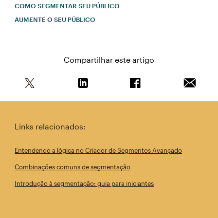
COMO SEGMENTAR SEU PÚBLICO
AUMENTE O SEU PÚBLICO
Compartilhar este artigo
Compartilhe este artigo no Twitter
Compartilhe este artigo no Linkedin
Compartilhe este arti
Enviar e
Links relacionados:
Entendendo a lógica no Criador de Segmentos Avançado
Combinações comuns de segmentação
Introdução à segmentação: guia para iniciantes