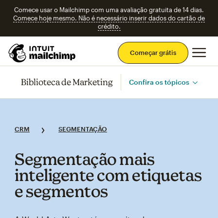
Comece usar o Mailchimp com uma avaliação gratuita de 14 dias.
Comece hoje mesmo. Não é necessário inserir dados do cartão de
crédito.
Men
Começar grátis
Biblioteca de Marketing
Confira os tópicos
CRM
SEGMENTAÇÃO
Segmentação mais
inteligente com etiquetas
e segmentos