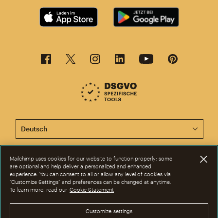
Diese Seite ist jetzt auch in anderen Sprachen verfügba
Mailchimp uses cookies for our website to function properly; some
©2001-2026 Alle Rechte vorbehalten. Mailchimp® ist eine eingetragene
are optional and help deliver a personalized and enhanced
Marke der Rocket Science Group. Apple und das Apple-Logo sind Marken
experience. You can consent to all or allow any level of cookies via
von Apple Inc. Mac App Store ist eine Dienstleistungsmarke von Apple
“Customize Settings” and preferences can be changed at anytime.
Inc. Google Play und das Google-Play-Logo sind Marken von Google Inc.
To learn more, read our
Cookie Statement
Datenschutz
|
Nutzungsbedingungen
|
Rechtliche Bestimmungen
|
Cookie-Einstellungen
Customize settings