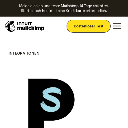
Melde dich an und teste Mailchimp 14 Tage risikofrei.
Starte noch heute – keine Kreditkarte erforderlich.
Ha
Kostenloser Test
INTEGRATIONEN