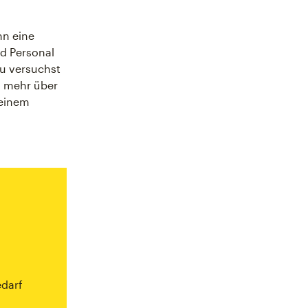
nn eine
d Personal
Du versuchst
m mehr über
deinem
edarf