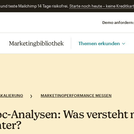
und teste Mailchimp 14 Tage risikofrei.
Starte noch heute – keine Kreditkart
Demo anfordern:
Marketingbibliothek
Themen erkunden
SKALIERUNG
MARKETINGPERFORMANCE MESSEN
c‑Analysen: Was versteht
ter?