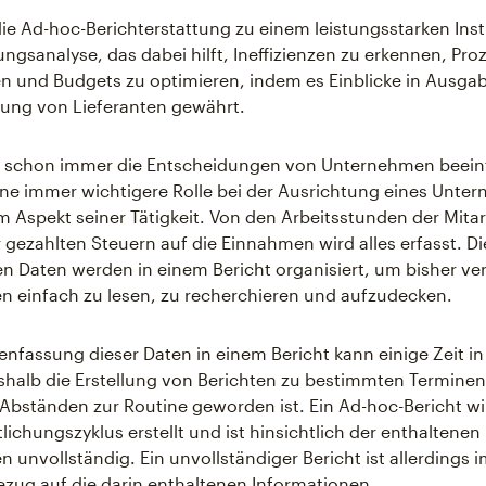
ie Ad-hoc-Berichterstattung zu einem leistungsstarken Ins
ungsanalyse, das dabei hilft, Ineffizienzen zu erkennen, Pro
ren und Budgets zu optimieren, indem es Einblicke in Ausg
tung von Lieferanten gewährt.
 schon immer die Entscheidungen von Unternehmen beeinf
eine immer wichtigere Rolle bei der Ausrichtung eines Unte
 Aspekt seiner Tätigkeit. Von den Arbeitsstunden der Mitar
 gezahlten Steuern auf die Einnahmen wird alles erfasst. D
en Daten werden in einem Bericht organisiert, um bisher v
n einfach zu lesen, zu recherchieren und aufzudecken.
fassung dieser Daten in einem Bericht kann einige Zeit i
alb die Erstellung von Berichten zu bestimmten Terminen
bständen zur Routine geworden ist. Ein Ad-hoc-Bericht wi
lichungszyklus erstellt und ist hinsichtlich der enthaltenen
n unvollständig. Ein unvollständiger Bericht ist allerdings
Bezug auf die darin enthaltenen Informationen.