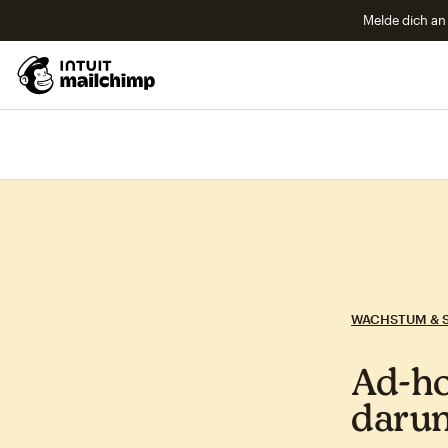
Melde dich an 
WACHSTUM & 
Ad‑ho
darun