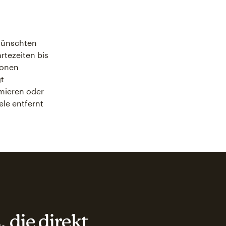
ewünschten
tezeiten bis
ionen
t
mieren oder
ele entfernt
 die direkt