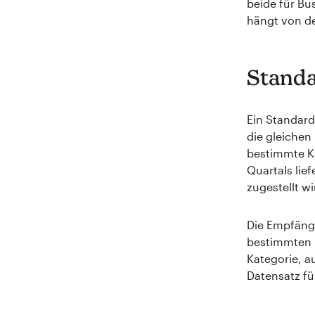
beide für Bu
hängt von de
Standa
Ein Standardb
die gleichen
bestimmte K
Quartals lie
zugestellt w
Die Empfänge
bestimmten U
Kategorie, a
Datensatz f