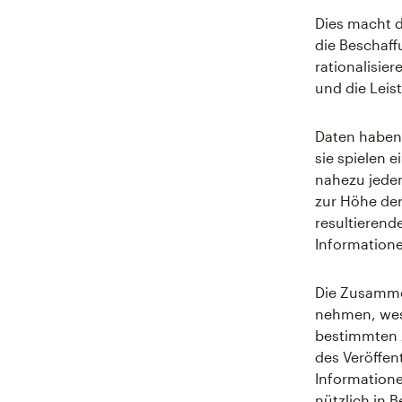
Dies macht d
die Beschaff
rationalisie
und die Leis
Daten haben
sie spielen 
nahezu jedem
zur Höhe der
resultierend
Informatione
Die Zusammen
nehmen, wesh
bestimmten A
des Veröffent
Informatione
nützlich in 