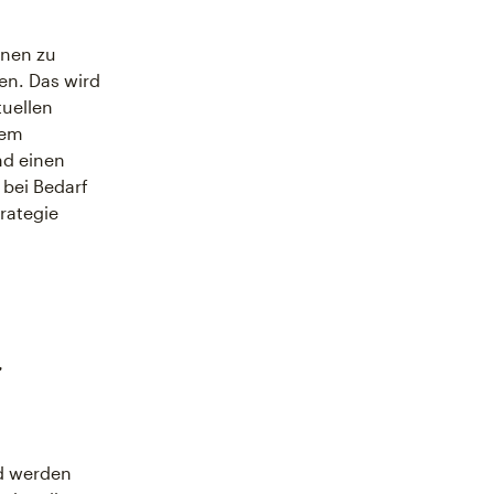
onen zu
en. Das wird
tuellen
dem
nd einen
 bei Bedarf
rategie
-
nd werden