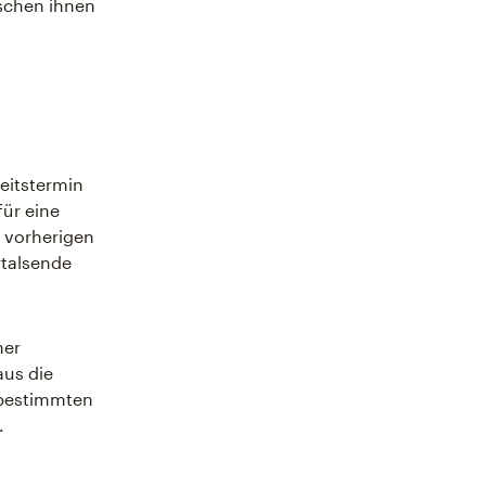
ischen ihnen
keitstermin
für eine
 vorherigen
rtalsende
ner
aus die
 bestimmten
.