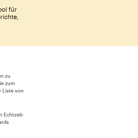
ol für
richte,
en zu
wie zum
r Liste von
n Echtzeit-
ards