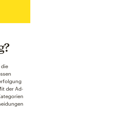
g?
 die
essen
erfolgung
it der Ad-
Kategorien
cheidungen