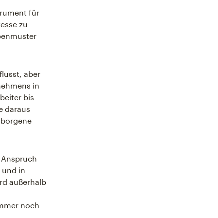
trument für
zesse zu
abenmuster
lusst, aber
rnehmens in
beiter bis
ie daraus
erborgene
n Anspruch
 und in
rd außerhalb
 immer noch