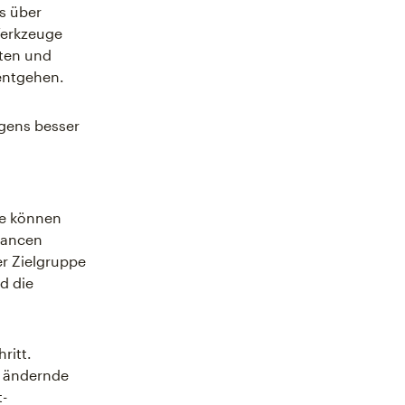
ls über
Werkzeuge
iten und
entgehen.
gens besser
sie können
hancen
er Zielgruppe
d die
ritt.
h ändernde
t-