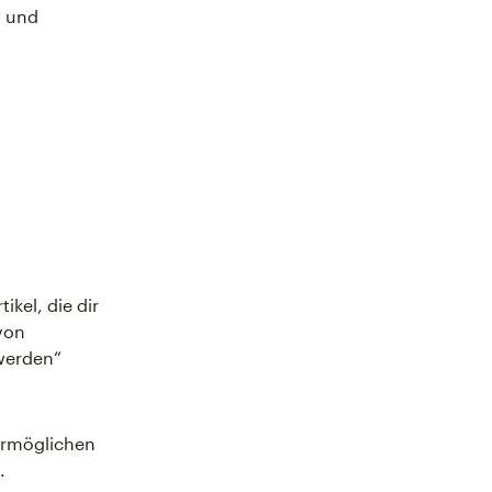
l und
kel, die dir
von
 werden“
ermöglichen
.