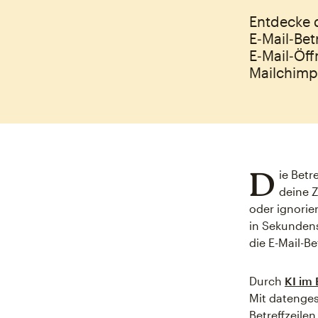
Entdecke d
E‑Mail‑Bet
E‑Mail‑Öf
Mailchimp
D
ie Betr
deine Z
oder ignorie
in Sekunden
die E-Mail-Be
Durch
KI im 
Mit datenges
Betreffzeile