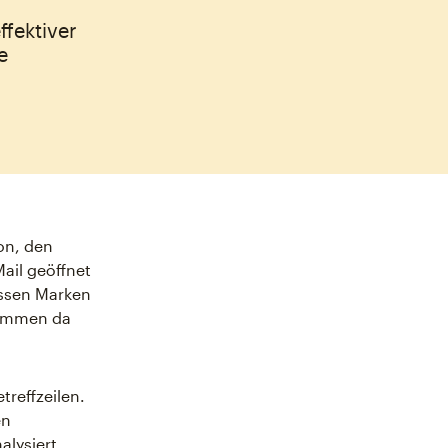
ffektiver
e
ion, den
Mail geöffnet
üssen Marken
kommen da
reffzeilen.
en
alysiert