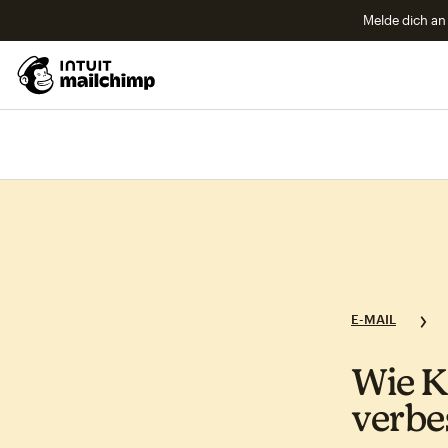
Melde dich an 
E-MAIL
Wie K
verbe