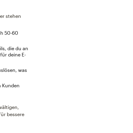
ter stehen
ch 50-60
ls, die du an
für deine E-
uslösen, was
n Kunden
wältigen,
für bessere