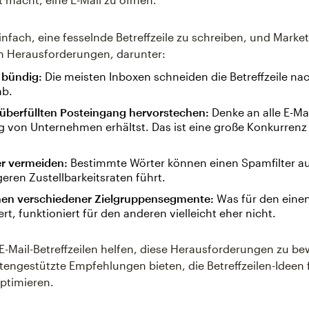
einfach, eine fesselnde Betreffzeile zu schreiben, und Marke
n Herausforderungen, darunter:
 bündig:
Die meisten Inboxen schneiden die Betreffzeile na
ab.
 überfüllten Posteingang hervorstechen:
Denke an alle E-Mai
 von Unternehmen erhältst. Das ist eine große Konkurrenz 
er vermeiden:
Bestimmte Wörter können einen Spamfilter a
geren Zustellbarkeitsraten führt.
en verschiedener Zielgruppensegmente:
Was für den eine
ert, funktioniert für den anderen vielleicht eher nicht.
 E-Mail-Betreffzeilen helfen, diese Herausforderungen zu be
tengestützte Empfehlungen bieten, die Betreffzeilen-Ideen 
ptimieren.