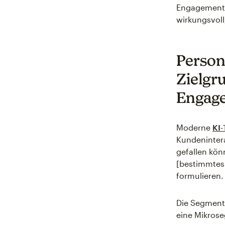
Engagement-D
wirkungsvoll
Person
Zielgr
Engag
Moderne
KI-
Kundenintera
gefallen kön
[bestimmtes 
formulieren.
Die Segment
eine Mikrose