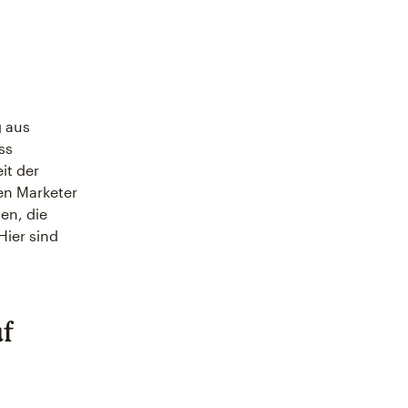
g aus
ss
it der
nen Marketer
en, die
Hier sind
uf