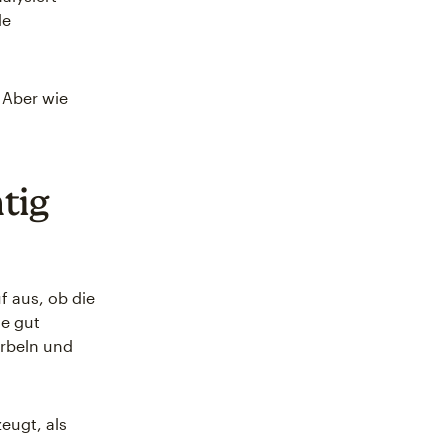
de
 Aber wie
tig
uf aus, ob die
ne gut
urbeln und
zeugt, als