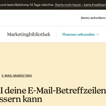
und teste Mailchimp 14 Tage risikofrei.
Starte noch heute – keine Kreditkart
Demo anfordern:
Marketingbibliothek
Themen erkunden
E-MAIL-MARKETING
I deine E‑Mail‑Betreffzeile
ssern kann