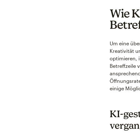
Wie K
Betre
Um eine über
Kreativität 
optimieren, i
Betreffzeile
ansprechende
Öffnungsrate
einige Möglic
KI-ges
vergan