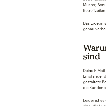
Muster, Benu
Betreffzeile
Das Ergebni
genau verbes
Warum
sind
Deine E-Mail-
Empfänger de
gestaltete B
die Kundenb
Leider ist es
eine, die Lus