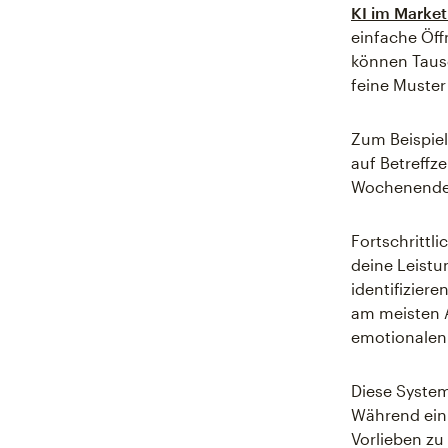
KI im Market
einfache Öff
können Taus
feine Muste
Zum Beispiel
auf Betreffz
Wochenende e
Fortschrittl
deine Leist
identifizier
am meisten A
emotionalen 
Diese System
Während ein
Vorlieben zu