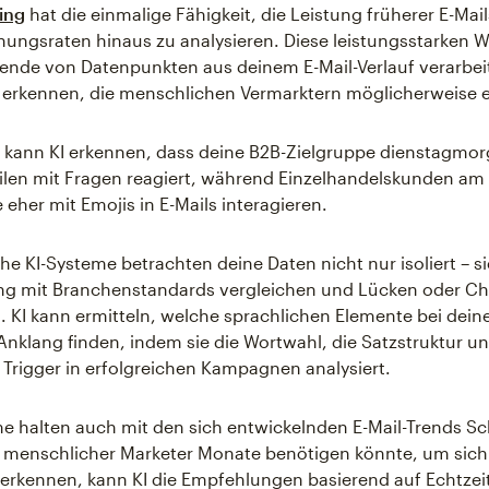
ing
hat die einmalige Fähigkeit, die Leistung früherer E-Mai
nungsraten hinaus zu analysieren. Diese leistungsstarken 
ende von Datenpunkten aus deinem E-Mail-Verlauf verarbe
r erkennen, die menschlichen Vermarktern möglicherweise 
 kann KI erkennen, dass deine B2B-Zielgruppe dienstagmor
eilen mit Fragen reagiert, während Einzelhandelskunden am
her mit Emojis in E-Mails interagieren.
iche KI-Systeme betrachten deine Daten nicht nur isoliert – 
ung mit Branchenstandards vergleichen und Lücken oder C
en. KI kann ermitteln, welche sprachlichen Elemente bei dein
nklang finden, indem sie die Wortwahl, die Satzstruktur un
Trigger in erfolgreichen Kampagnen analysiert.
e halten auch mit den sich entwickelnden E-Mail-Trends Sch
 menschlicher Marketer Monate benötigen könnte, um sic
 erkennen, kann KI die Empfehlungen basierend auf Echtzei