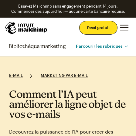
Essayez Mailchimp sans engagement pendant 14 jours.
Commencez dès aujourd'hui — aucune carte bancaire requise.
Men
Essai gratuit
Bibliothèque marketing
Parcourir les rubriques
E-MAIL
MARKETING PAR E-MAIL
Comment l’IA peut
améliorer la ligne objet de
vos e‑mails
Découvrez la puissance de l’IA pour créer des