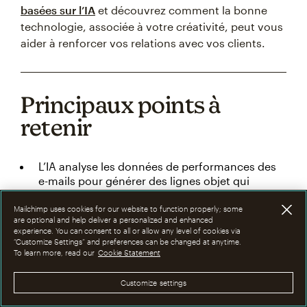
basées sur l’IA
et découvrez comment la bonne
technologie, associée à votre créativité, peut vous
aider à renforcer vos relations avec vos clients.
Principaux points à
retenir
L’IA analyse les données de performances des
e-mails pour générer des lignes objet qui
augmentent les taux d’ouverture et
l’engagement sans s’appuyer sur des
Mailchimp uses cookies for our website to function properly; some
are optional and help deliver a personalized and enhanced
suppositions.
experience. You can consent to all or allow any level of cookies via
“Customize Settings” and preferences can be changed at anytime.
La personnalisation grâce à l’IA permet
To learn more, read our
Cookie Statement
d’obtenir des lignes objet plus pertinentes,
adaptées à des segments d’audience, des
Customize settings
comportements et des préférences
spécifiques.