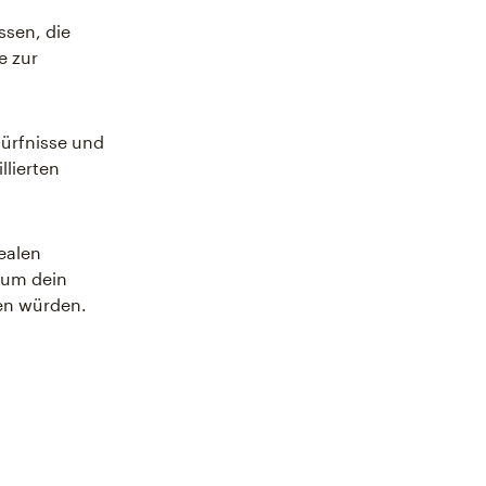
assen, die
e zur
dürfnisse und
lierten
ealen
 um dein
fen würden.
n