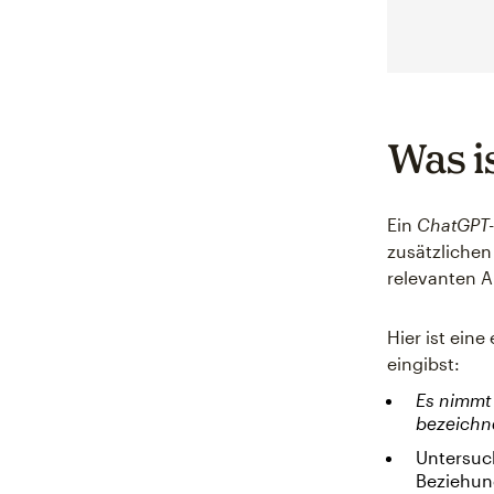
Was i
Ein
ChatGPT
zusätzlichen
relevanten A
Hier ist ein
eingibst:
Es nimmt 
bezeichn
Untersuch
Beziehun