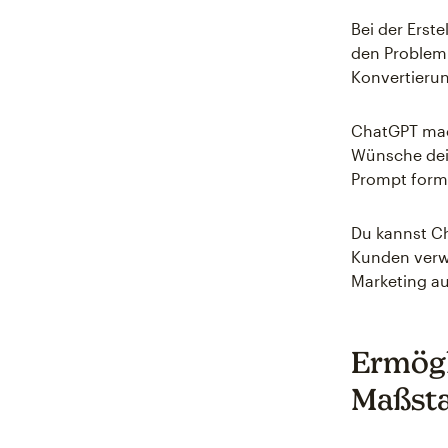
Bei der Erst
den Problemb
Konvertieru
ChatGPT mach
Wünsche dein
Prompt formu
Du kannst Ch
Kunden verw
Marketing au
Ermögl
Maßst