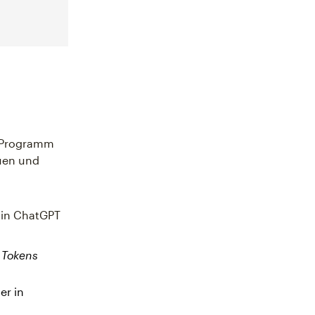
m Programm
uen und
t in ChatGPT
s Tokens
er in