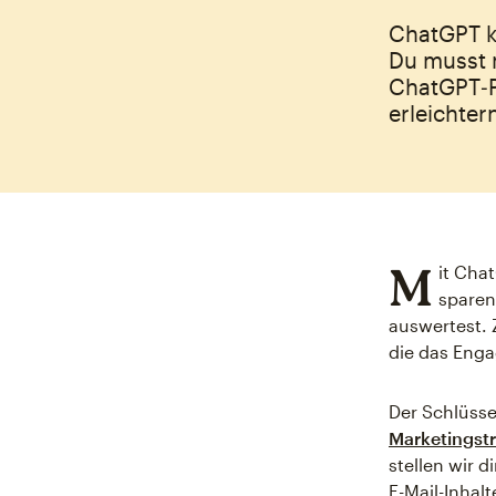
ChatGPT ka
Du musst 
ChatGPT‑Pr
erleichter
M
it Cha
sparen
auswertest. 
die das Enga
Der Schlüsse
Marketingst
stellen wir 
E-Mail-Inhal