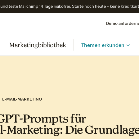
und teste Mailchimp 14 Tage risikofrei.
Starte noch heute – keine Kreditkart
Demo anfordern:
Marketingbibliothek
Themen erkunden
E-MAIL-MARKETING
GPT‑Prompts für
l‑Marketing: Die Grundlag