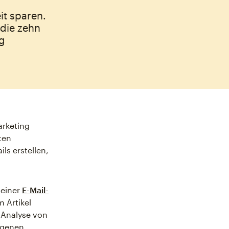
it sparen.
die zehn
eg
arketing
ten
ls erstellen,
deiner
E-Mail-
 Artikel
d Analyse von
eigenen