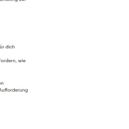
ür dich
fordern, wie
on
 Aufforderung