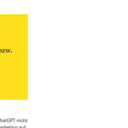
bzw.
ChatGPT nicht
arketing auf