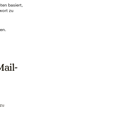
ten basiert,
wort zu
en.
ail-
 zu