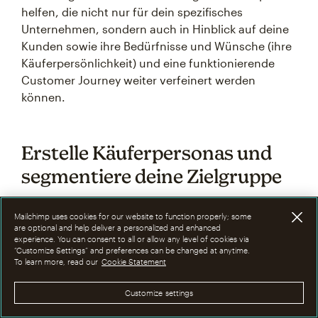
helfen, die nicht nur für dein spezifisches
Unternehmen, sondern auch in Hinblick auf deine
Kunden sowie ihre Bedürfnisse und Wünsche (ihre
Käuferpersönlichkeit) und eine funktionierende
Customer Journey weiter verfeinert werden
können.
Erstelle Käuferpersonas und
segmentiere deine Zielgruppe
Die Verwendung der
Käuferprofile
deiner Website-
Mailchimp uses cookies for our website to function properly; some
are optional and help deliver a personalized and enhanced
Besucher, egal ob potenzielle Kunden oder
experience. You can consent to all or allow any level of cookies via
Wiederholungskäufer, kann dir helfen, deine
“Customize Settings” and preferences can be changed at anytime.
To learn more, read our
Cookie Statement
Marketingkampagnen präzise auf sie anzupassen.
Customize settings
Der Aufbau verschiedener Personas, die zur