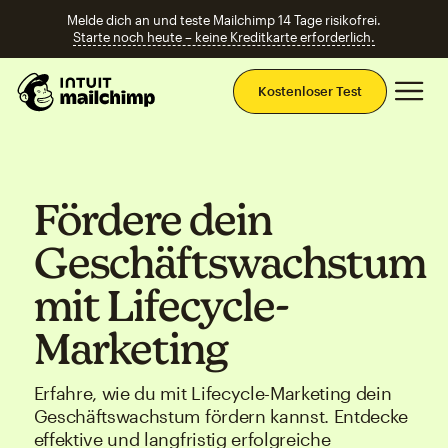
Melde dich an und teste Mailchimp 14 Tage risikofrei.
Starte noch heute – keine Kreditkarte erforderlich.
Ha
Kostenloser Test
Fördere dein
Geschäftswachstum
mit Lifecycle-
Marketing
Erfahre, wie du mit Lifecycle-Marketing dein
Geschäftswachstum fördern kannst. Entdecke
effektive und langfristig erfolgreiche