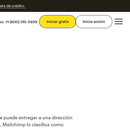
eta de crédito.
Men
Iniciar gratis
Inicia sesión
mo:
+1 (800) 315-5939
e puede entregar a una dirección
, Mailchimp lo clasifica como