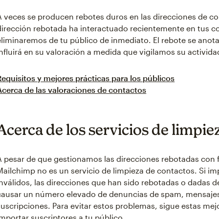
A veces se producen rebotes duros en las direcciones de cor
dirección rebotada ha interactuado recientemente en tus co
eliminaremos de tu público de inmediato. El rebote se anotar
influirá en su valoración a medida que vigilamos su activida
Requisitos y mejores prácticas para los públicos
Acerca de las valoraciones de contactos
Acerca de los servicios de limpi
A pesar de que gestionamos las direcciones rebotadas con 
Mailchimp no es un servicio de limpieza de contactos. Si i
inválidos, las direcciones que han sido rebotadas o dadas 
causar un número elevado de denuncias de spam, mensajes 
suscripciones. Para evitar estos problemas, sigue estas mejo
importar suscriptores a tu público.