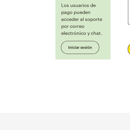
Los usuarios de
pago pueden
acceder al soporte
por correo
electrónico y chat.
Iniciar sesión