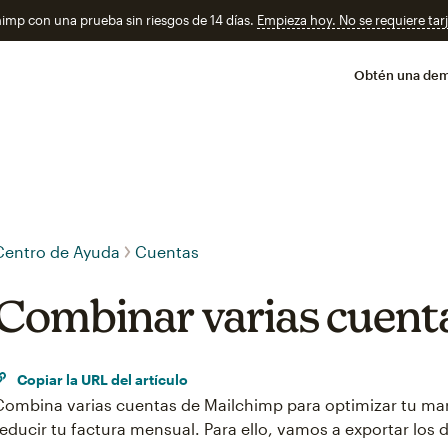
imp con una prueba sin riesgos de 14 días.
Empieza hoy. No se requiere tarj
Obtén una de
Centro de Ayuda
Cuentas
Combinar varias cuent
Copiar la URL del artículo
Combina varias cuentas de Mailchimp para optimizar tu mar
reducir tu factura mensual. Para ello, vamos a exportar los