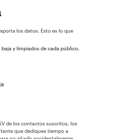
a
xporta los datos. Esto es lo que
 baja y limpiados de cada público.
ta
V de los contactos suscritos, los
ortante que dediques tiempo a
 para no añadir accidentalmente