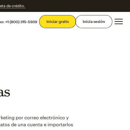
eta de crédito.
Men
Iniciar gratis
Inicia sesión
mo:
+1 (800) 315-5939
as
keting por correo electrónico y
 datos de una cuenta e importarlos