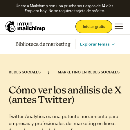
Únete a Mailchimp con una prueba sin riesgos de 14 días.
Empieza hoy. No se requiere tarjeta de crédito.
Men
Iniciar gratis
Biblioteca de marketing
Explorar temas
REDES SOCIALES
MARKETING EN REDES SOCIALES
Cómo ver los análisis de X
(antes Twitter)
Twitter Analytics es una potente herramienta para
empresas y profesionales del marketing en línea.