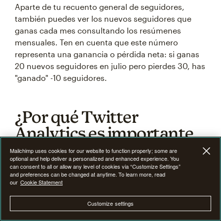
Aparte de tu recuento general de seguidores,
también puedes ver los nuevos seguidores que
ganas cada mes consultando los resúmenes
mensuales. Ten en cuenta que este número
representa una ganancia o pérdida neta: si ganas
20 nuevos seguidores en julio pero pierdes 30, has
"ganado" -10 seguidores.
¿Por qué Twitter
Analytics es importante
para los profesionales del
Mailchimp uses cookies for our website to function properly; some are
optional and help deliver a personalized and enhanced experience. You
marketing?
can consent to all or allow any level of cookies via “Customize Settings”
and preferences can be changed at anytime. To learn more, read
our
Cookie Statement
Twitter Analytics ofrece datos valiosos de Twitter
Customize settings
que son cruciales para tomar decisiones
informadas sobre tu presencia en las redes