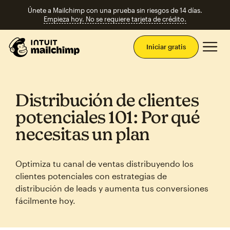
Únete a Mailchimp con una prueba sin riesgos de 14 días.
Empieza hoy. No se requiere tarjeta de crédito.
Men
Iniciar gratis
Distribución de clientes
potenciales 101: Por qué
necesitas un plan
Optimiza tu canal de ventas distribuyendo los
clientes potenciales con estrategias de
distribución de leads y aumenta tus conversiones
fácilmente hoy.