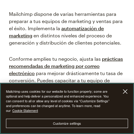
Mailchimp dispone de varias herramientas para
preparar a tus equipos de marketing y ventas para
el éxito. Implementa la
automatización de
marketing
en distintos niveles del proceso de
generación y distribución de clientes potenciales.
Conforme amplíes tu negocio, ajusta las
prácticas
recomendadas de marketing por correo
electrónico
para mejorar drásticamente tu tasa de
conversión. Puedes capacitar a tu equipo de
ventas para priorizar los clientes potenciales,
Mailchimp uses cookies for our website to function properly; some are
cerrar más ventas y aumentar tus ingresos
optional and help deliver a personalized and enhanced experience. You
can consent to all or allow any level of cookies via “Customize Settings”
comerciales.
and preferences can be changed at anytime. To learn more, read
our
Cookie Statement
Ponte en contacto con nosotros hoy mismo
para
Customize settings
obtener más información sobre las soluciones de
Mailchimp para la distribución y gestión de clientes