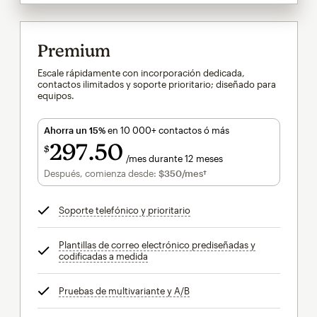
Premium
Escale rápidamente con incorporación dedicada,
contactos ilimitados y soporte prioritario; diseñado para
equipos.
Ahorra un 15%
en 10 000+ contactos ó más
297
50
$
/mes durante 12 meses
$297.50
al mes durante 12 meses
Después, comienza desde:
$350
/mes†
al mes†
Soporte telefónico y prioritario
info
Plantillas de correo electrónico prediseñadas y
codificadas a medida
info
Pruebas de multivariante y A/B
info