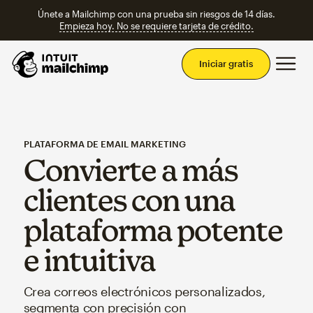
Únete a Mailchimp con una prueba sin riesgos de 14 días.
Empieza hoy. No se requiere tarjeta de crédito.
Men
Iniciar gratis
PLATAFORMA DE EMAIL MARKETING
Convierte a más
clientes con una
plataforma potente
e intuitiva
Crea correos electrónicos personalizados,
segmenta con precisión con