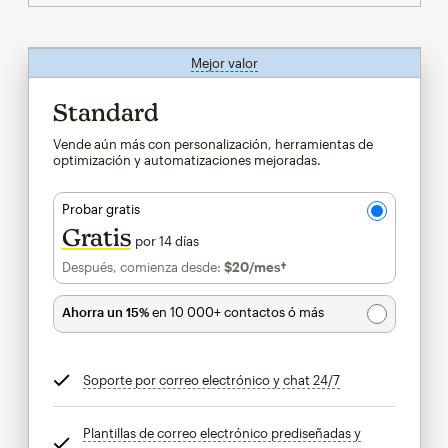
Mejor valor
info
Standard
Vende aún más con personalización, herramientas de
optimización y automatizaciones mejoradas.
Probar gratis
Gratis
por 14 días
Después, comienza desde:
$20
/mes†
al mes†
Ahorra un 15%
en 10 000+ contactos ó más
Soporte por correo electrónico y chat 24/7
info
Plantillas de correo electrónico prediseñadas y