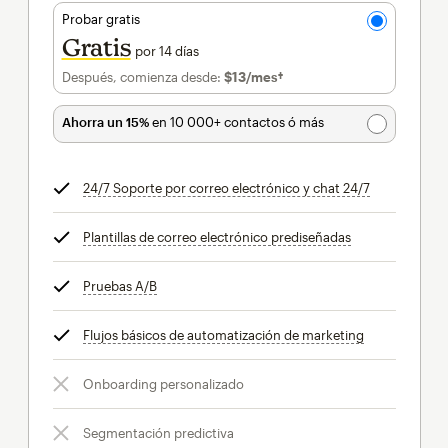
Probar gratis
Gratis
por 14 días
Después, comienza desde:
$13
/mes†
al mes†
Ahorra un 15%
en 10 000+ contactos ó más
24/7 Soporte por correo electrónico y chat 24/7
info
Plantillas de correo electrónico prediseñadas
info
Pruebas A/B
info
Flujos básicos de automatización de marketing
info
Onboarding personalizado
Segmentación predictiva