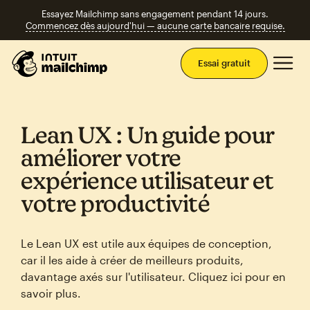
Essayez Mailchimp sans engagement pendant 14 jours.
Commencez dès aujourd'hui — aucune carte bancaire requise.
Men
Essai gratuit
Lean UX : Un guide pour
améliorer votre
expérience utilisateur et
votre productivité
Le Lean UX est utile aux équipes de conception,
car il les aide à créer de meilleurs produits,
davantage axés sur l'utilisateur. Cliquez ici pour en
savoir plus.