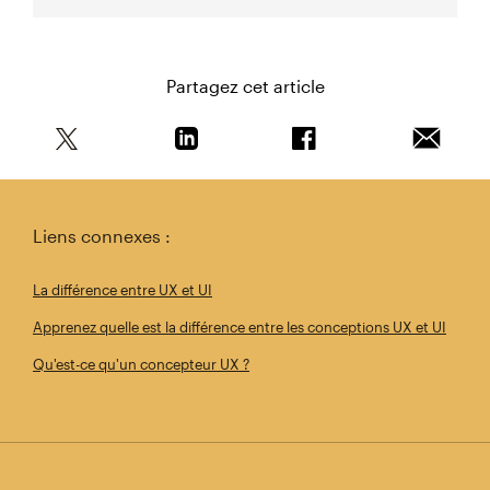
Partagez cet article
Partagez cet article sur Twitter
Partagez cet article sur Linkedin
Partagez cet article s
Envoyer 
Liens connexes :
La différence entre UX et UI
Apprenez quelle est la différence entre les conceptions UX et UI
Qu'est-ce qu'un concepteur UX ?