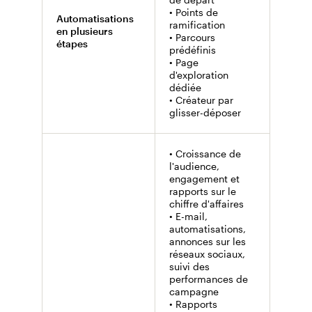
• Points de
Automatisations
ramification
en plusieurs
• Non
• Parcours
étapes
prédéfinis
• Page
d'exploration
dédiée
• Créateur par
glisser-déposer
• Croissance de
l'audience,
engagement et
rapports sur le
chiffre d'affaires
• E-mail,
automatisations,
• Suiv
annonces sur les
des p
réseaux sociaux,
des 
suivi des
par e
performances de
• Anal
campagne
Web (
• Rapports
Analyt