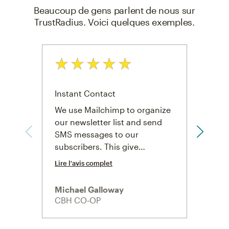
Beaucoup de gens parlent de nous sur
TrustRadius. Voici quelques exemples.
Note: 5 sur 5
Note:
Instant Contact
Essen
We use Mailchimp to organize
We us
our newsletter list and send
cusot
SMS messages to our
trigg
subscribers. This give…
resp
Lire l'avis complet
Lire l
Michael Galloway
Russe
CBH CO‑OP
Doug