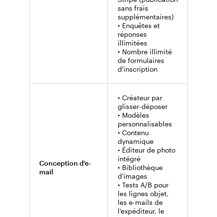
• Outi
sans frais
frais
supplémentaires)
suppl
• Enquêtes et
s'app
réponses
• Bou
illimitées
• Nomb
• Nombre illimité
de fo
de formulaires
d'insc
d'inscription
• Créateur par
glisser-déposer
• Modèles
personnalisables
• Contenu
dynamique
• Con
• Éditeur de photo
gliss
intégré
Conception d'e-
• Mod
• Bibliothèque
mail
perso
d'images
• Bibl
• Tests A/B pour
d'ima
les lignes objet,
les e-mails de
l'expéditeur, le