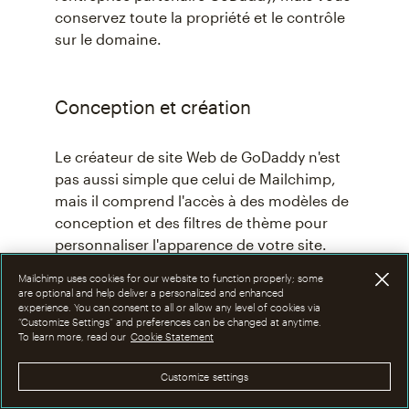
conservez toute la propriété et le contrôle
sur le domaine.
Conception et création
Le créateur de site Web de GoDaddy n'est
pas aussi simple que celui de Mailchimp,
mais il comprend l'accès à des modèles de
conception et des filtres de thème pour
personnaliser l'apparence de votre site.
L'inconvénient du créateur de site Web
Mailchimp uses cookies for our website to function properly; some
GoDaddy est que, contrairement à celui de
are optional and help deliver a personalized and enhanced
Mailchimp, il n'est gratuit que pendant un
experience. You can consent to all or allow any level of cookies via
“Customize Settings” and preferences can be changed at anytime.
mois. Ce délai écoulé, vous devrez payer si
To learn more, read our
Cookie Statement
vous souhaitez modifier votre site.
Customize settings