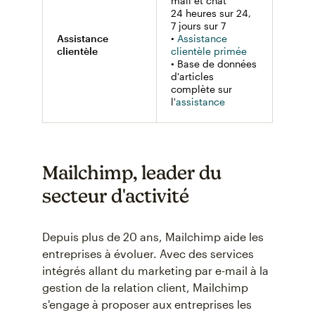
mail et chat
mail 
24 heures sur 24,
24 et 
7 jours sur 7
• Assi
Assistance
•
Assistance
chat e
clientèle
clientèle primée
horair
• Base de données
• Vast
d'articles
bibli
complète sur
resso
l'
assistance
Mailchimp, leader du
secteur d'activité
Depuis plus de 20 ans, Mailchimp aide les
entreprises à évoluer. Avec des services
intégrés allant du marketing par e-mail à la
gestion de la relation client, Mailchimp
s'engage à proposer aux entreprises les