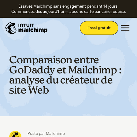
Essayez Mailchimp sans engagement pendant 14 jours.
Commencez dès aujourd'hui — aucune carte bancaire requise.
Men
Essai gratuit
Comparaison entre
GoDaddy et Mailchimp :
analyse du créateur de
site Web
Posté par Mailchimp