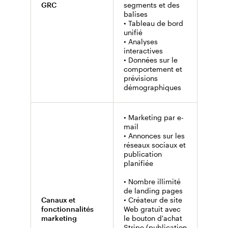
liste 
GRC
segments et des
• Bali
balises
d'aud
• Tableau de bord
unifié
• Analyses
interactives
• Données sur le
comportement et
prévisions
démographiques
• Marketing par e-
• Mark
mail
mail
• Annonces sur les
• Publ
réseaux sociaux et
répon
publication
résea
planifiée
(jusqu
mois)
• Nombre illimité
• Dom
de landing pages
perso
Canaux et
• Créateur de site
• Créa
fonctionnalités
Web gratuit avec
Web (
marketing
le bouton d'achat
10 $/
Stripe (publication