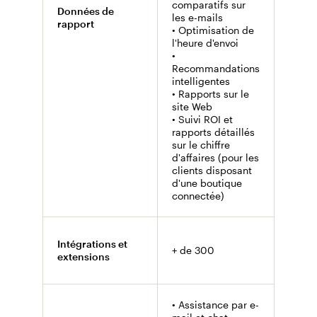
comparatifs sur
Données de
• Don
les e-mails
rapport
explo
• Optimisation de
•
l'heure d'envoi
Reco
•
basée
Recommandations
donné
intelligentes
• Rap
• Rapports sur le
vente
site Web
conve
• Suivi ROI et
rapports détaillés
sur le chiffre
d'affaires (pour les
clients disposant
d'une boutique
connectée)
Nomb
Intégrations et
+ de 300
intégr
extensions
compl
• Assistance par e-
• Assi