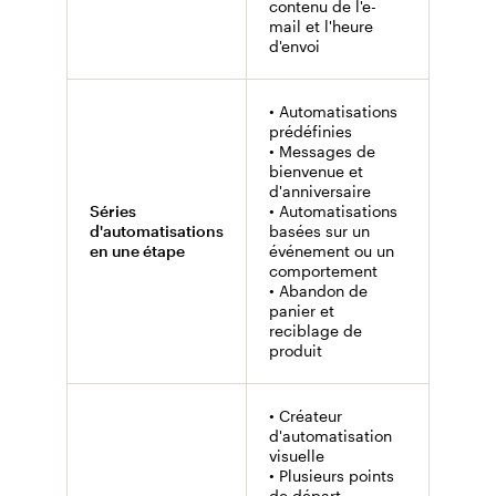
contenu de l'e-
mail et l'heure
d'envoi
• Automatisations
prédéfinies
• Messages de
• Aut
bienvenue et
(c'est
d'anniversaire
mails
Séries
• Automatisations
bienv
d'automatisations
basées sur un
confi
en une étape
événement ou un
rende
comportement
• Aut
• Abandon de
des 
panier et
par e
reciblage de
produit
• Créateur
d'automatisation
visuelle
• Plusieurs points
de départ