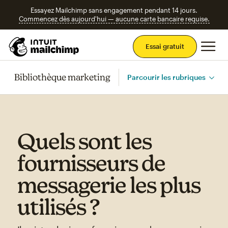
Essayez Mailchimp sans engagement pendant 14 jours.
Commencez dès aujourd'hui — aucune carte bancaire requise.
Men
Essai gratuit
Bibliothèque marketing
Parcourir les rubriques
Quels sont les
fournisseurs de
messagerie les plus
utilisés ?