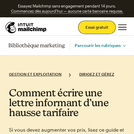
Essayez Mailchimp sans engagement pendant 14 jours.
Commencez dès aujourd'hui — aucune carte bancaire requise.
Men
Essai gratuit
Bibliothèque marketing
Parcourir les rubriques
GESTION ET EXPLOITATION
DIRIGEZ ET GÉREZ
Comment écrire une
lettre informant d’une
hausse tarifaire
Si vous devez augmenter vos prix, lisez ce guide et