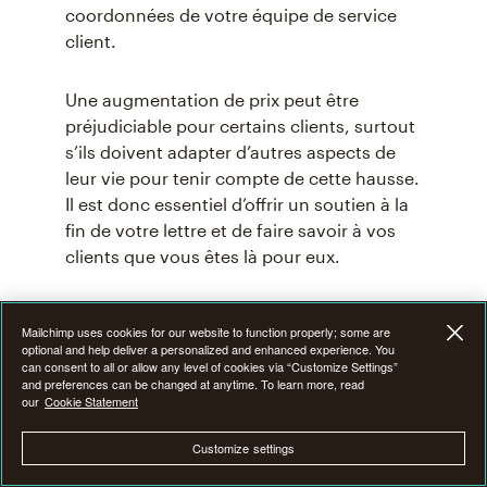
coordonnées de votre équipe de service
client.
Une augmentation de prix peut être
préjudiciable pour certains clients, surtout
s’ils doivent adapter d’autres aspects de
leur vie pour tenir compte de cette hausse.
Il est donc essentiel d’offrir un soutien à la
fin de votre lettre et de faire savoir à vos
clients que vous êtes là pour eux.
Rassurez-les en leur disant qu’ils peuvent
Mailchimp uses cookies for our website to function properly; some are
toujours s’adresser à vous s’ils ont d’autres
optional and help deliver a personalized and enhanced experience. You
questions ou préoccupations concernant
can consent to all or allow any level of cookies via “Customize Settings”
and preferences can be changed at anytime. To learn more, read
l’augmentation des prix. Vous devez leur
our
Cookie Statement
donner la possibilité de vous contacter car,
si vous ne le faites pas, il est probable
Customize settings
qu’ils se tourneront vers vos concurrents.