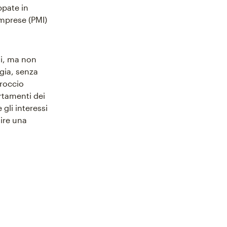
ppate in
imprese (PMI)
ti, ma non
ggia, senza
proccio
rtamenti dei
gli interessi
uire una