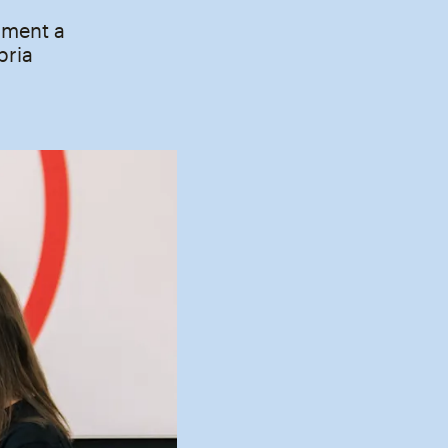
pment a
pria