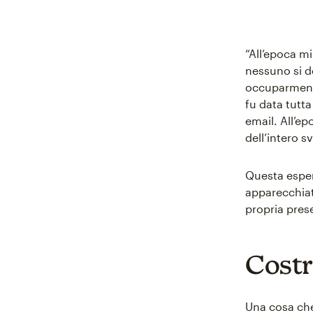
“All’epoca m
nessuno si d
occuparmene 
fu data tutta
email. All’e
dell’intero s
Questa esper
apparecchiatu
propria prese
Costr
Una cosa che