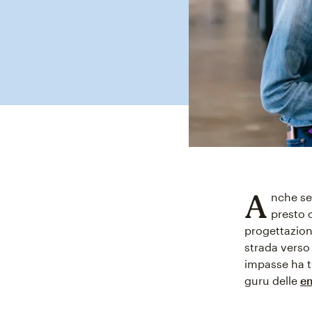
A
nche se
presto c
progettazione
strada verso 
impasse ha tr
guru delle
em