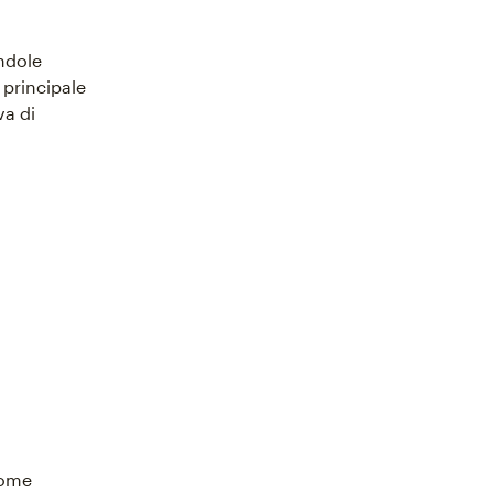
endole
o principale
va di
come