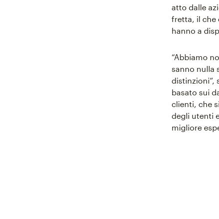
atto dalle az
fretta, il ch
hanno a disp
“Abbiamo not
sanno nulla s
distinzioni”,
basato sui d
clienti, che 
degli utenti 
migliore espe