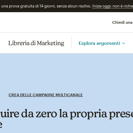
n una prova gratuita di 14 giorni, senza alcun rischio.
Inizia oggi: non è richi
Chiedi una
Libreria di Marketing
Esplora argomenti
CREA DELLE CAMPAGNE MULTICANALE
uire da zero la propria pre
e