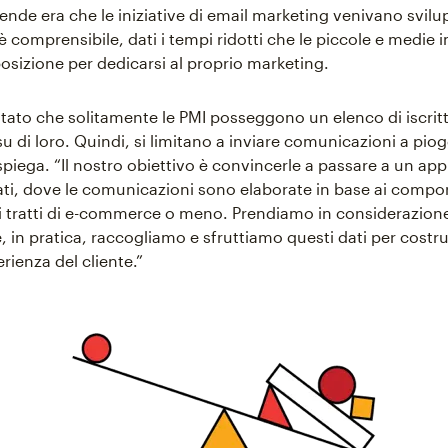
iende era che le iniziative di email marketing venivano svilu
e è comprensibile, dati i tempi ridotti che le piccole e medie 
osizione per dedicarsi al proprio marketing.
ato che solitamente le PMI posseggono un elenco di iscrit
u di loro. Quindi, si limitano a inviare comunicazioni a pio
 spiega. “Il nostro obiettivo è convincerle a passare a un ap
ati, dove le comunicazioni sono elaborate in base ai compo
si tratti di e-commerce o meno. Prendiamo in considerazione 
e, in pratica, raccogliamo e sfruttiamo questi dati per costr
rienza del cliente.”