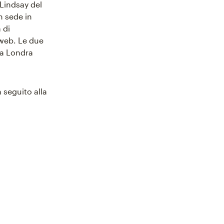
 Lindsay del
n sede in
 di
 web. Le due
a a Londra
 seguito alla