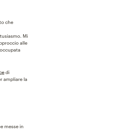
nto che
ntusiasmo. Mi
approccio alle
 occupata
ce
di
r ampliare la
ce messe in