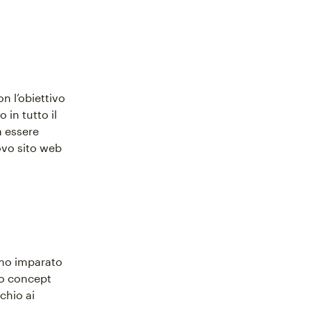
on l’obiettivo
 in tutto il
a essere
uovo sito web
amo imparato
vo concept
chio ai