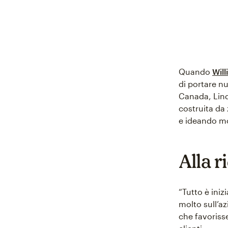
Quando
Wil
di portare nu
Canada, Lind
costruita da 
e ideando mod
Alla r
“Tutto è ini
molto sull’a
che favorisse