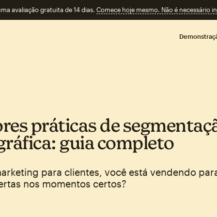
a avaliação gratuita de 14 dias.
Comece hoje mesmo. Não é necessário ins
Demonstraç
res práticas de segmentaç
gráfica: guia completo
arketing para clientes, você está vendendo par
ertas nos momentos certos?