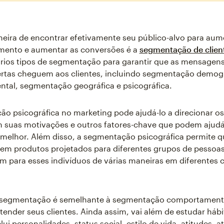
ira de encontrar efetivamente seu público-alvo para aum
mento e aumentar as conversões é a
segmentação de clien
rios tipos de segmentação para garantir que as mensagen
ertas cheguem aos clientes, incluindo segmentação demogr
tal, segmentação geográfica e psicográfica.
o psicográfica no marketing pode ajudá-lo a direcionar os
 suas motivações e outros fatores-chave que podem ajudá
melhor. Além disso, a segmentação psicográfica permite q
em produtos projetados para diferentes grupos de pessoas
m para esses indivíduos de várias maneiras em diferentes 
e segmentação é semelhante à segmentação comportamenta
ntender seus clientes. Ainda assim, vai além de estudar háb
ui personalidades, status social, estilo de vida, atitudes, a