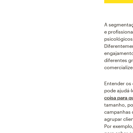
A segmentaç
e profission
psicológico
Diferenteme
engajamento
diferentes g
comercialize
Entender os
pode ajudá-l
coisa para q
tamanho, pod
campanhas d
agrupar clien
Por exemplo