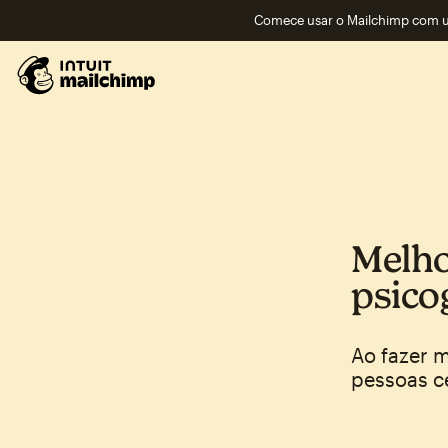
Comece usar o Mailchimp com um
Melho
psico
Ao fazer m
pessoas c