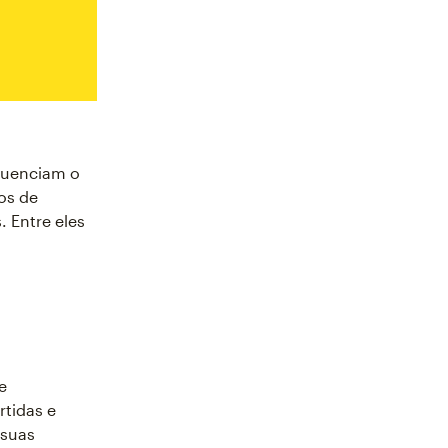
fluenciam o
os de
 Entre eles
e
rtidas e
 suas