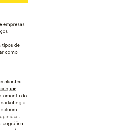
ue empresas
aços
 tipos de
nar como
s clientes
ualquer
entemente do
 marketing e
 incluem
 opiniões.
icográfica