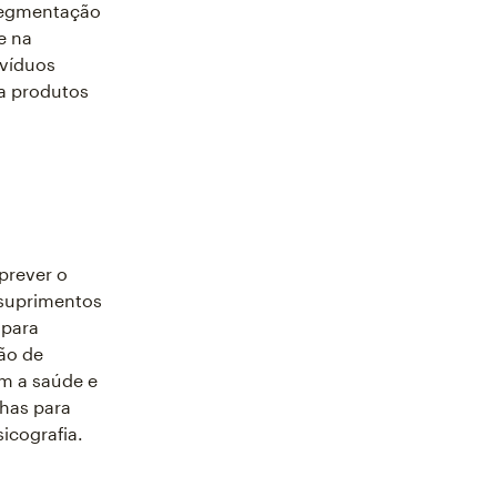
segmentação
e na
ivíduos
a produtos
prever o
suprimentos
 para
ão de
om a saúde e
has para
icografia.