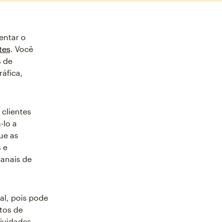
entar o
tes
. Você
s de
áfica,
 clientes
-lo a
ue as
 e
canais de
l, pois pode
itos de
tividades,