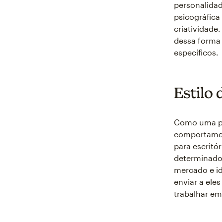
personalida
psicográfica
criatividade
dessa forma 
específicos.
Estilo 
Como uma pes
comportamen
para escritó
determinado
mercado e id
enviar a ele
trabalhar em