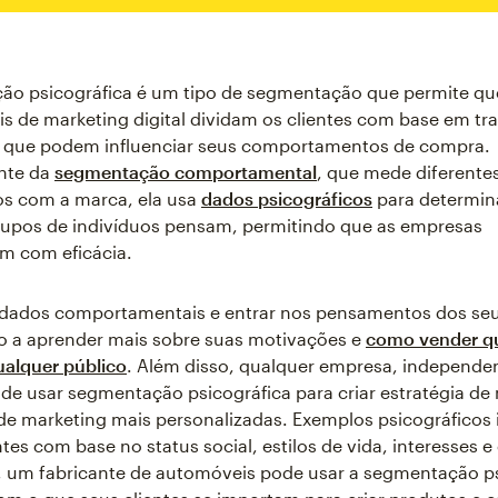
ão psicográfica é um tipo de segmentação que permite q
ais de marketing digital dividam os clientes com base em tr
s que podem influenciar seus comportamentos de compra.
nte da
segmentação comportamental
, que mede diferentes
s com a marca, ela usa
dados psicográficos
para determi
rupos de indivíduos pensam, permitindo que as empresas
m com eficácia.
 dados comportamentais e entrar nos pensamentos dos seu
o a aprender mais sobre suas motivações e
como vender q
ualquer público
. Além disso, qualquer empresa, independ
e usar segmentação psicográfica para criar estratégia de
e marketing mais personalizadas. Exemplos psicográficos
tes com base no status social, estilos de vida, interesses e
, um fabricante de automóveis pode usar a segmentação ps