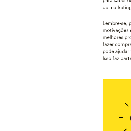
para saber c
de marketing
Lembre-se, p
motivações e
melhores pr
fazer compra
pode ajudar 
Isso faz par