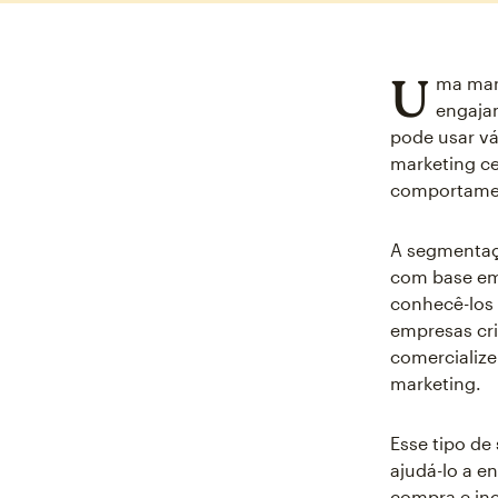
U
ma mane
engaja
pode usar vá
marketing c
comportamen
A segmentaçã
com base em
conhecê-los 
empresas cri
comercialize
marketing.
Esse tipo d
ajudá-lo a e
compra e incl