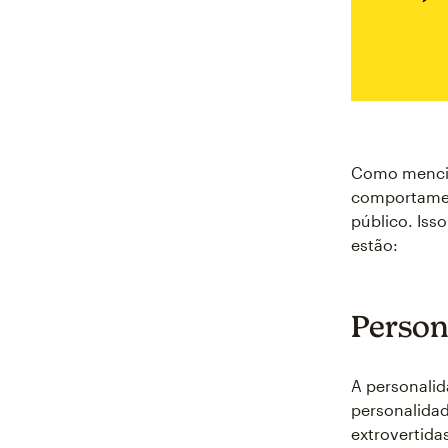
Como mencion
comportamen
público. Iss
estão:
Person
A personalid
personalidad
extrovertida