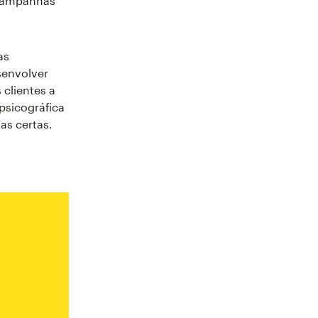
 campanhas
as
senvolver
clientes a
psicográfica
as certas.