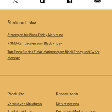
Teile diesen Artikel auf Twitter
Teile diesen Artikel auf Linkedin
Teile diesen Artikel au
Artikel 
Ähnliche Links:
Strategien für Black Friday Marketing
7 SMS-Kampagnen zum Black Friday
Top-Tipps für das E-Mail-Marketing am Black Friday und Cyber
Monday
Produkte
Ressourcen
Vorteile von Mailchimp
Marketingtipps
Produktupdates
Kostenlose Marketingtools