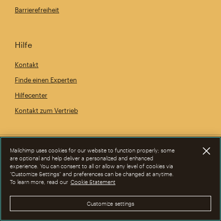
Barrierefreiheit
Hilfe
Kontakt
Finde einen Experten
Hilfecenter
Kontakt zum Vertrieb
Mailchimp uses cookies for our website to function properly; some
are optional and help deliver a personalized and enhanced
experience. You can consent to all or allow any level of cookies via
“Customize Settings” and preferences can be changed at anytime.
To learn more, read our
Cookie Statement
Customize settings