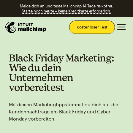
Melde dich an und teste Mailchimp 14 Tage risikofrei.
Starte noch heute – keine Kreditkarte erforderlich.
Ha
Kostenloser Test
Black Friday Marketing:
Wie du dein
Unternehmen
vorbereitest
Mit diesen Marketingtipps kannst du dich auf die
Kundennachfrage am Black Friday und Cyber
Monday vorbereiten.