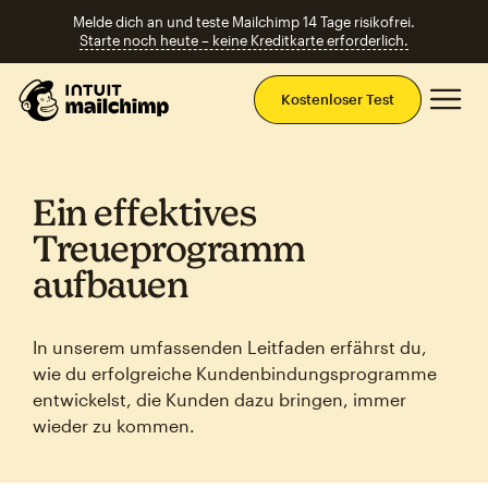
Melde dich an und teste Mailchimp 14 Tage risikofrei.
Starte noch heute – keine Kreditkarte erforderlich.
Ha
Kostenloser Test
Ein effektives
Treueprogramm
aufbauen
In unserem umfassenden Leitfaden erfährst du,
wie du erfolgreiche Kundenbindungsprogramme
entwickelst, die Kunden dazu bringen, immer
wieder zu kommen.