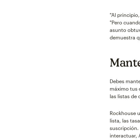
"Al principi
"Pero cuando
asunto obtuv
demuestra qu
Mante
Debes manten
máximo tus c
las listas d
Rockhouse ut
lista, las ta
suscripción.
interactuar,