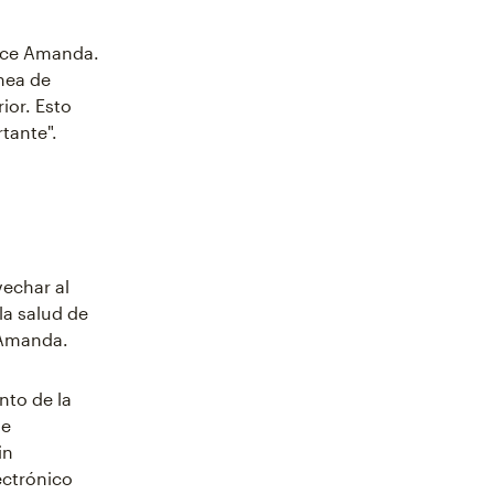
dice Amanda.
nea de
ior. Esto
tante".
vechar al
a salud de
e Amanda.
nto de la
de
in
ectrónico