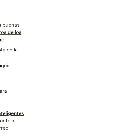
s buenas
atos de los
es
:
tá en la
eguir
para
nteligentes
ente a
rreo