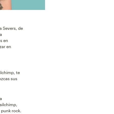
a Severs, de
la
os en
zar en
lchimp, te
ozcas sus
 a
ailchimp,
 punk rock.