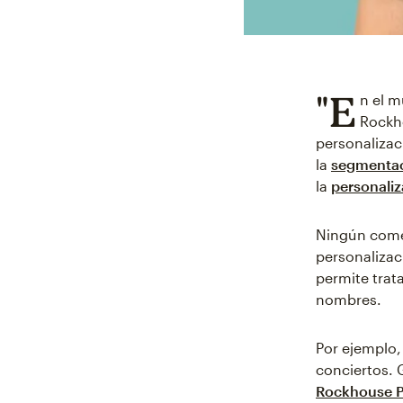
"E
n el 
Rockh
personalizac
la
segmenta
la
personaliz
Ningún comer
personalizac
permite trat
nombres.
Por ejemplo,
conciertos. 
Rockhouse P