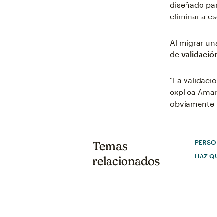
diseñado para
eliminar a es
Al migrar un
de
validació
"La validació
explica Aman
obviamente no
PERSO
Temas
HAZ Q
relacionados