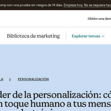
imp con una prueba sin riesgos de 14 días.
Empieza hoy. No se requiere tarj
Obtén una de
Biblioteca de marketing
Explorar temas
LA
PERSONALIZACIÓN
der de la personalización: 
n toque humano a tus mens