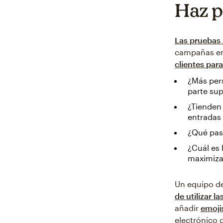
Haz p
Las pruebas
campañas en
clientes par
¿Más per
parte sup
¿Tienden 
entradas
¿Qué pasa 
¿Cuál es 
maximizar
Un equipo de
de utilizar l
añadir
emoji
electrónico d