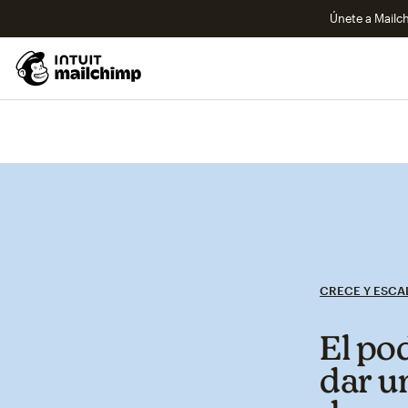
Únete a Mailch
CRECE Y ESCA
El po
dar u