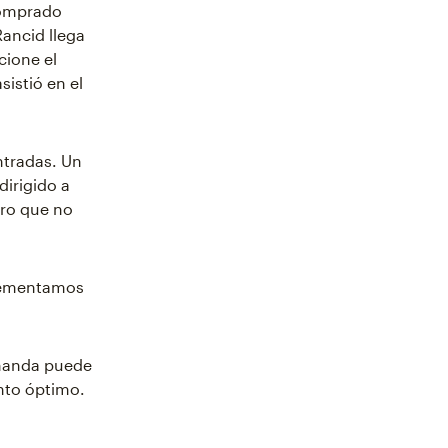
comprado
ancid llega
cione el
istió en el
ntradas. Un
dirigido a
ero que no
crementamos
manda puede
nto óptimo.