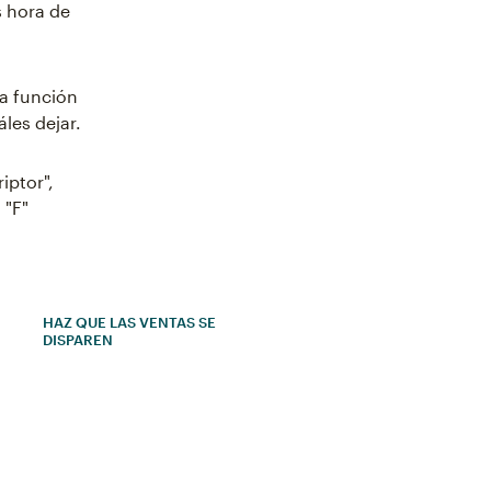
s hora de
la función
les dejar.
iptor",
 "F"
HAZ QUE LAS VENTAS SE
DISPAREN