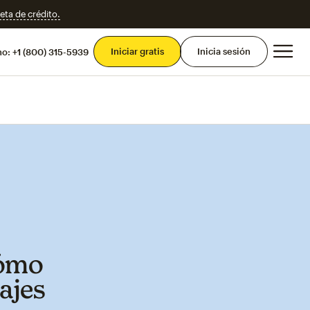
eta de crédito.
Men
Iniciar gratis
Inicia sesión
mo:
+1 (800) 315-5939
cómo
ajes