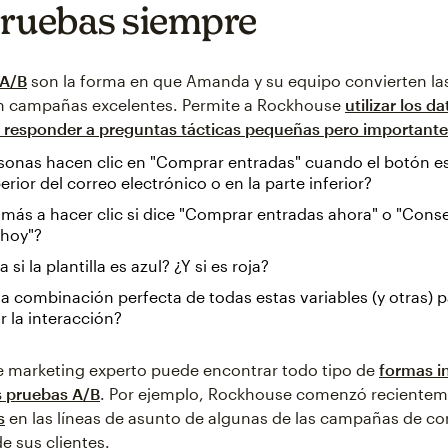
ruebas siempre
 A/B
son la forma en que Amanda y su equipo convierten la
 campañas excelentes. Permite a Rockhouse
utilizar los d
a responder a preguntas tácticas pequeñas pero important
sonas hacen clic en "Comprar entradas" cuando el botón es
erior del correo electrónico o en la parte inferior?
más a hacer clic si dice "Comprar entradas ahora" o "Cons
 hoy"?
si la plantilla es azul? ¿Y si es roja?
la combinación perfecta de todas estas variables (y otras) 
 la interacción?
 marketing experto puede encontrar todo tipo de
formas i
as pruebas A/B
. Por ejemplo, Rockhouse comenzó recientem
s
en las líneas de asunto de algunas de las campañas de co
e sus clientes.