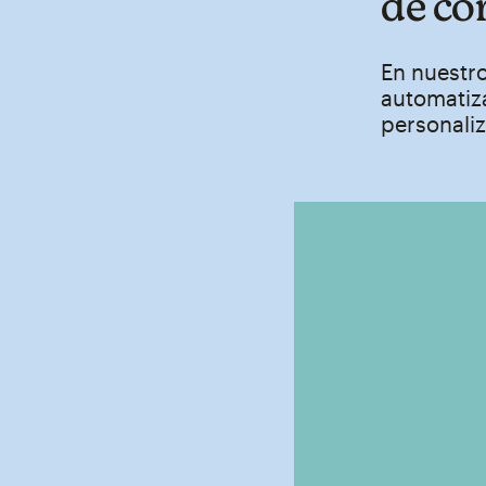
de co
En nuestr
automatiz
personaliz