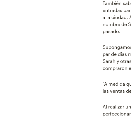
También sabe
entradas par
a la ciudad
nombre de Sa
pasado.
Supongamos 
par de días 
Sarah y otra
compraron e
"A medida q
las ventas d
Al realizar u
perfeccionar