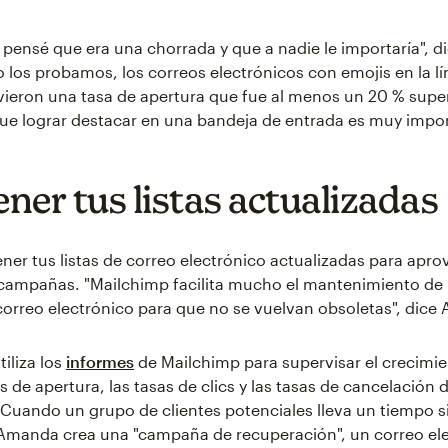
o, pensé que era una chorrada y que a nadie le importaría", 
 los probamos, los correos electrónicos con emojis en la lí
ieron una tasa de apertura que fue al menos un 20 % super
e lograr destacar en una bandeja de entrada es muy impor
ner tus listas actualizadas
er tus listas de correo electrónico actualizadas para apro
ampañas. "Mailchimp facilita mucho el mantenimiento de l
e correo electrónico para que no se vuelvan obsoletas", dic
iliza los
informes
de Mailchimp para supervisar el crecimie
sas de apertura, las tasas de clics y las tasas de cancelación 
 Cuando un grupo de clientes potenciales lleva un tiempo s
 Amanda crea una "campaña de recuperación", un correo el