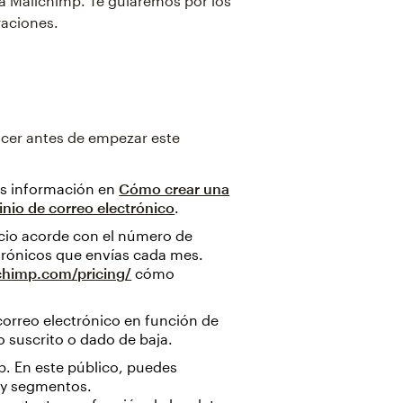
 a Mailchimp. Te guiaremos por los
raciones.
ocer antes de empezar este
ás información en
Cómo crear una
inio de correo electrónico
.
cio acorde con el número de
trónicos que envías cada mes.
lchimp.com/pricing/
cómo
orreo electrónico en función de
 suscrito o dado de baja.
. En este público, puedes
 y segmentos.