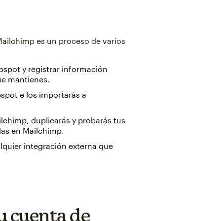
Mailchimp es un proceso de varios
bspot y registrar información
ue mantienes.
spot e los importarás a
lchimp, duplicarás y probarás tus
las en Mailchimp.
lquier integración externa que
u cuenta de