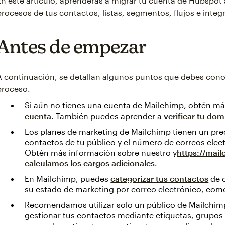
En este artículo, aprenderás a migrar tu cuenta de Hubspot
procesos de tus contactos, listas, segmentos, flujos e integ
Antes de empezar
A continuación, se detallan algunos puntos que debes con
proceso.
Si aún no tienes una cuenta de Mailchimp, obtén m
cuenta
. También puedes aprender a
verificar tu dom
Los planes de marketing de Mailchimp tienen un pre
contactos de tu público y el número de correos elec
Obtén más información sobre nuestro y
https://mai
calculamos los cargos adicionales
.
En Mailchimp, puedes
categorizar tus contactos
de c
su estado de marketing por correo electrónico, como
Recomendamos utilizar solo un público de Mailchimp
gestionar tus contactos mediante etiquetas, grupos