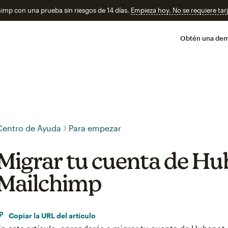
imp con una prueba sin riesgos de 14 días.
Empieza hoy. No se requiere tarj
Obtén una de
Centro de Ayuda
Para empezar
Migrar tu cuenta de Hu
Mailchimp
Copiar la URL del artículo