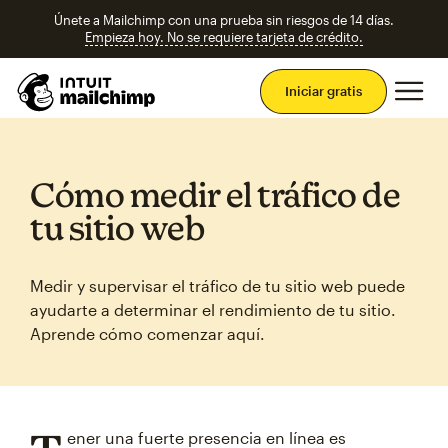
Únete a Mailchimp con una prueba sin riesgos de 14 días.
Empieza hoy. No se requiere tarjeta de crédito.
Men
Iniciar gratis
Cómo medir el tráfico de
tu sitio web
Medir y supervisar el tráfico de tu sitio web puede
ayudarte a determinar el rendimiento de tu sitio.
Aprende cómo comenzar aquí.
ener una fuerte presencia en línea es