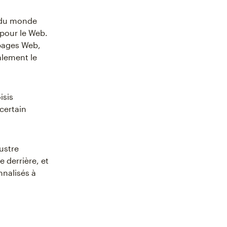
s du monde
 pour le Web.
 pages Web,
alement le
isis
certain
lustre
e derrière, et
nnalisés à