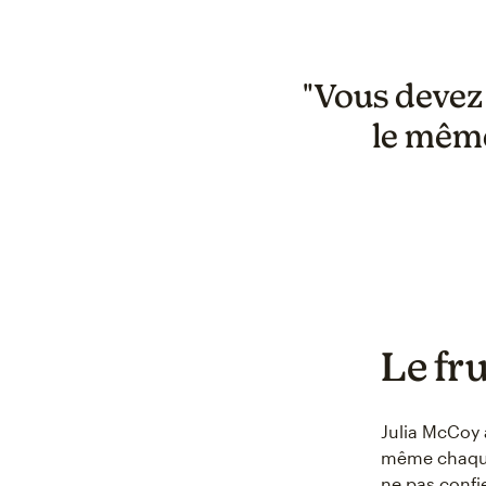
"Vous devez 
le même
Le fru
Julia McCoy a
même chaque 
ne pas confi