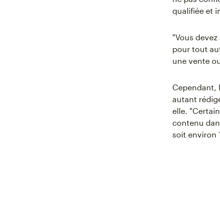
qualifiée et i
"Vous devez 
pour tout au
une vente ou 
Cependant, le
autant rédige
elle. "Certa
contenu dans 
soit environ