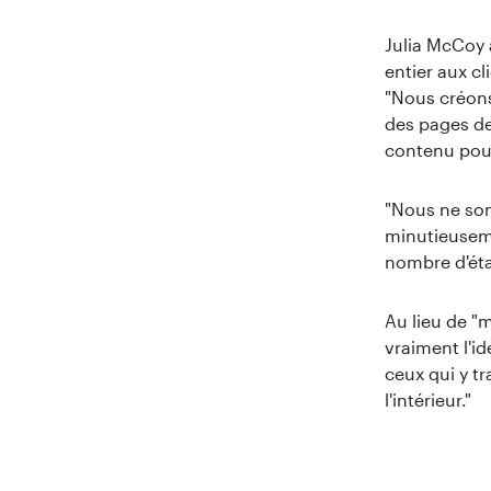
Julia McCoy 
entier aux c
"Nous créons
des pages de
contenu pour
"Nous ne som
minutieuseme
nombre d'éta
Au lieu de "m
vraiment l'id
ceux qui y t
l'intérieur."