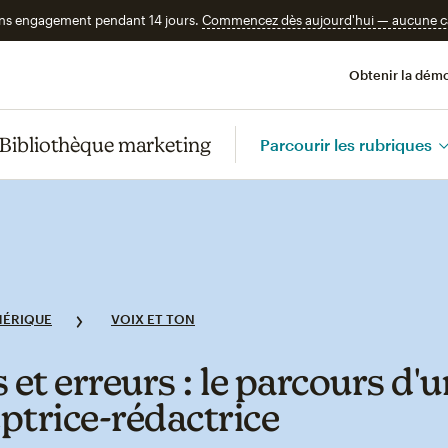
ans engagement pendant 14 jours.
Commencez dès aujourd'hui — aucune car
Obtenir la démo
Bibliothèque marketing
Parcourir les rubriques
ÉRIQUE
VOIX ET TON
 et erreurs : le parcours d'
ptrice‑rédactrice