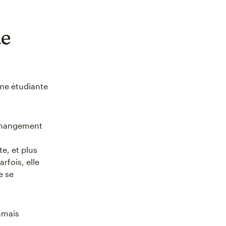
de
me étudiante
 changement
e, et plus
arfois, elle
e se
jamais