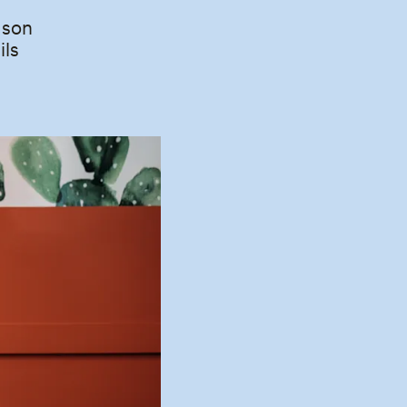
 son
ils