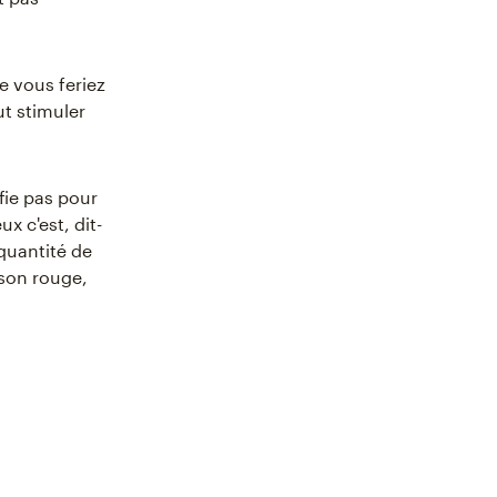
e vous feriez
ut stimuler
fie pas pour
x c'est, dit-
 quantité de
sson rouge,