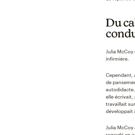
Du ca
condu
Julia McCoy
infirmière.
Cependant, a
de pansement
autodidacte.
elle écrivait,
travaillait s
développait à
Julia McCoy a
regardé en ar