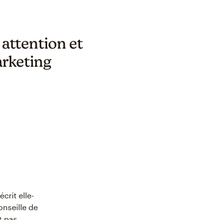
 attention et
arketing
crit elle-
onseille de
t pas