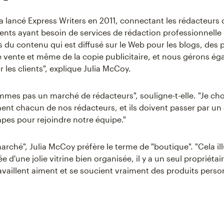
a lancé Express Writers en 2011, connectant les rédacteur
lients ayant besoin de services de rédaction professionnelle
 du contenu qui est diffusé sur le Web pour les blogs, des
 vente et même de la copie publicitaire, et nous gérons ég
 les clients", explique Julia McCoy.
mes pas un marché de rédacteurs", souligne-t-elle. "Je cho
nt chacun de nos rédacteurs, et ils doivent passer par un 
pes pour rejoindre notre équipe."
arché", Julia McCoy préfère le terme de "boutique". "Cela il
ée d'une jolie vitrine bien organisée, il y a un seul propriétair
ravaillent aiment et se soucient vraiment des produits perso