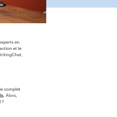
experts en
action et le
WritingChat,
de complet
ls
. Alors,
 ?