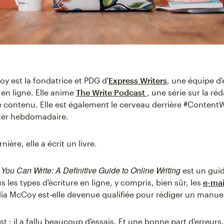
oy est la fondatrice et PDG d'
Express Writers
, une équipe d'
en ligne. Elle anime
The Write Podcast
, une série sur la réd
 contenu. Elle est également le cerveau derrière #Content
ter hebdomadaire.
nière, elle a écrit un livre.
You Can Write: A Definitive Guide to Online Writing
est un gui
 les types d'écriture en ligne, y compris, bien sûr, les
e-mai
a McCoy est-elle devenue qualifiée pour rédiger un manuel
t : il a fallu beaucoup d'essais. Et une bonne part d'erreurs.