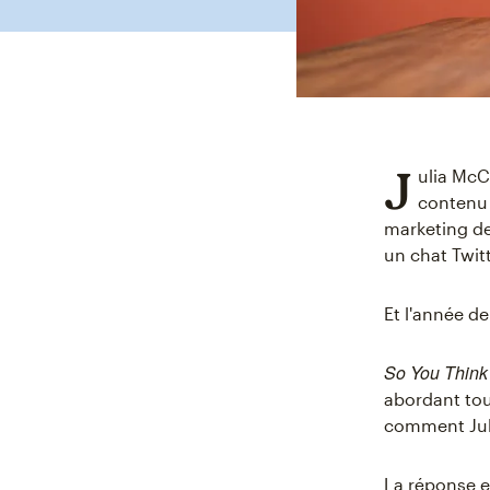
J
ulia McC
contenu 
marketing de
un chat Twit
Et l'année der
So You Think 
abordant tous
comment Juli
La réponse es