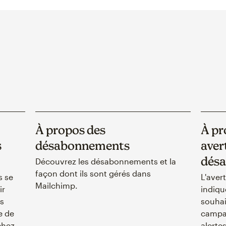
À propos des
À pr
s
désabonnements
aver
dés
Découvrez les désabonnements et la
façon dont ils sont gérés dans
s se
L'aver
Mailchimp.
ir
indiqu
s
souhai
e de
campag
chez-
alerte