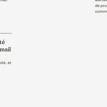
de pro
commen
té
-mail
ité, et