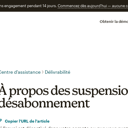
ans engagement pendant 14 jours.
Commencez dès aujourd'hui — aucune car
Obtenir la démo
Centre d'assistance
Délivrabilité
À propos des suspensio
désabonnement
Copier l'URL de l'article