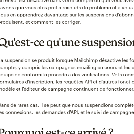
Si l'envoi est désactivé dans votre compte ou que vous ave
savons que vous êtes prêt à résoudre le problème et à vous 
vous en apprendrez davantage sur les suspensions d'abonn
produisent, et comment les corriger.
Qu'est-ce qu'une suspensio
La suspension se produit lorsque Mailchimp désactive les fo
compte, y compris les campagnes emailing en cours et les e
équipe de conformité procède à des vérifications. Votre comp
formulaires d'inscription, les requêtes API et d'autres fonct
modèle et l'éditeur de campagne continuent de fonctionner
Dans de rares cas, il se peut que nous suspendions complè
les connexions, les demandes d'API, et le suivi de campagne
Pourquoi est-ce arrivé ?