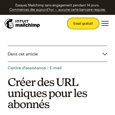
Essayez Mailchimp sans engagement pendant 14 jours.
Commencez dès aujourd'hui — aucune carte bancaire requise.
Men
Essai gratuit
Dans cet article
Centre d'assistance
E-mail
Créer des URL
uniques pour les
abonnés