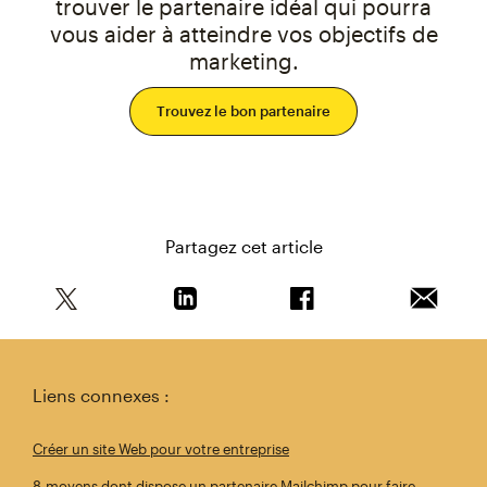
trouver le partenaire idéal qui pourra
vous aider à atteindre vos objectifs de
marketing.
Trouvez le bon partenaire
Partagez cet article
Partagez cet article sur Twitter
Partagez cet article sur Linkedin
Partagez cet article s
Envoyer 
Liens connexes :
Créer un site Web pour votre entreprise
8 moyens dont dispose un partenaire Mailchimp pour faire