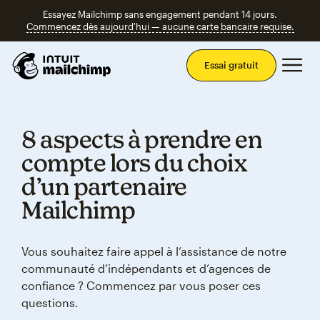
Essayez Mailchimp sans engagement pendant 14 jours.
Commencez dès aujourd'hui — aucune carte bancaire requise.
Men
Essai gratuit
8 aspects à prendre en
compte lors du choix
d’un partenaire
Mailchimp
Vous souhaitez faire appel à l’assistance de notre
communauté d’indépendants et d’agences de
confiance ? Commencez par vous poser ces
questions.