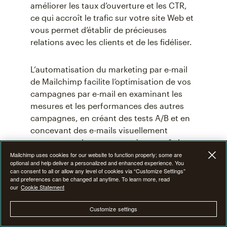
améliorer les taux d’ouverture et les CTR,
ce qui accroît le trafic sur votre site Web et
vous permet d’établir de précieuses
relations avec les clients et de les fidéliser.
L’automatisation du marketing par e-mail
de Mailchimp facilite l’optimisation de vos
campagnes par e-mail en examinant les
mesures et les performances des autres
campagnes, en créant des tests A/B et en
concevant des e-mails visuellement
attrayants qui augmentent à coup sûr le
nombre de clics. Optimisez vos e-mails
Mailchimp uses cookies for our website to function properly; some are
optional and help deliver a personalized and enhanced experience. You
avec Mailchimp dès aujourd’hui.
can consent to all or allow any level of cookies via “Customize Settings”
and preferences can be changed at anytime. To learn more, read
our
Cookie Statement
Customize settings
Vous êtes prêt(e) à