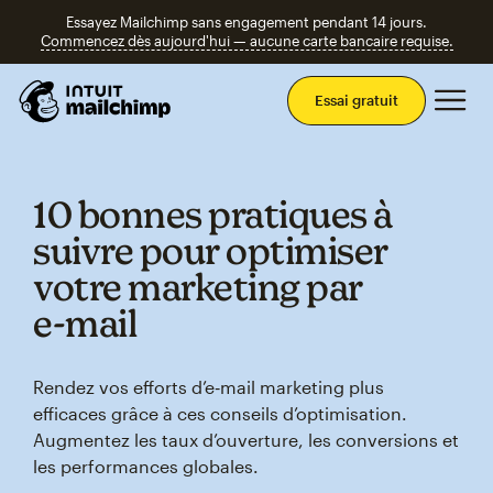
Essayez Mailchimp sans engagement pendant 14 jours.
Commencez dès aujourd'hui — aucune carte bancaire requise.
Men
Essai gratuit
10 bonnes pratiques à
suivre pour optimiser
votre marketing par
e‑mail
Rendez vos efforts d’e‑mail marketing plus
efficaces grâce à ces conseils d’optimisation.
Augmentez les taux d’ouverture, les conversions et
les performances globales.